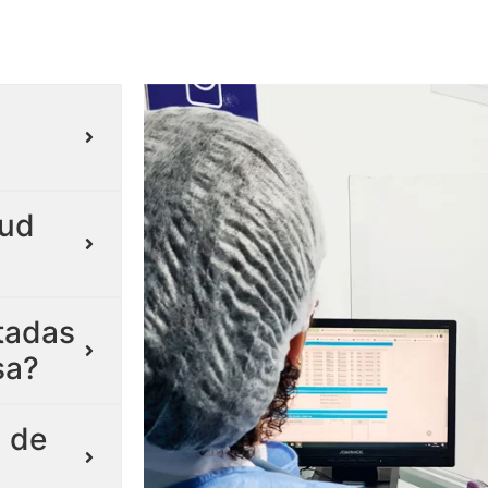
lud
itadas
sa?
 de