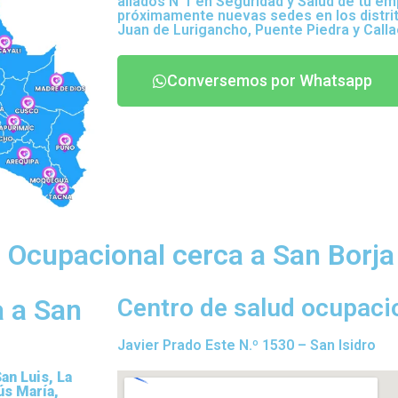
aliados N°1 en Seguridad y Salud de tu e
próximamente nuevas sedes en los distrito
Juan de Lurigancho, Puente Piedra y Calla
Conversemos por Whatsapp
d Ocupacional cerca a San Borja
a a San
Centro de salud ocupacio
Javier Prado Este N.º 1530 – San Isidro
San Luis, La
ús María,