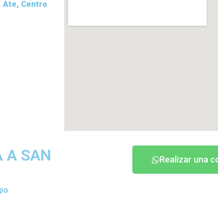
, Ate, Centro
 A SAN
Realizar una c
ipo