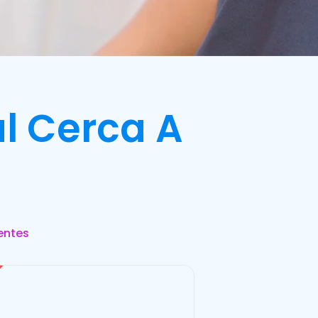
l Cerca A
entes