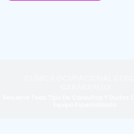
CLÍNICA OCUPACIONAL CERC
CARABAYLLO
Resuelve Todo Tipo De Consultas Y Dudas 
Equipo Especializado.