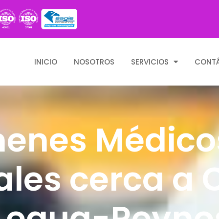
INICIO
NOSOTROS
SERVICIOS
CONT
enes Médico
les cerca a
 Legua-Reyno