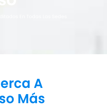
editados En Todas Las Sedes
erca A
so Más