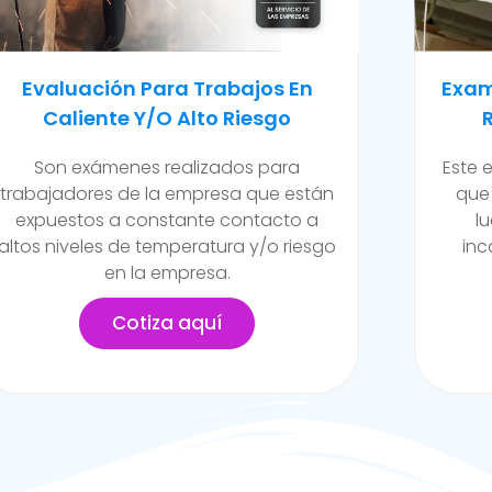
Examen Médico Ocupacional De
Exam
Reincorporación Laboral
Camb
Este examen se realiza al colaborador
Se ll
que se incorpora a la organización
de la
luego de haber sufrido alguna
funci
incapacidad temporal propia del
posib
trabajo.
Cotiza aquí