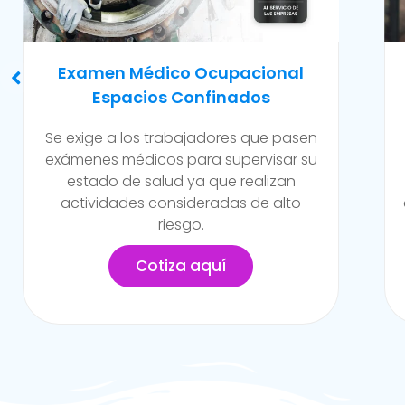
Evaluación Para Trabajos En
Caliente Y/o Alto Riesgo
Son exámenes realizados para
trabajadores de la empresa que están
expuestos a constante contacto a
altos niveles de temperatura y/o riesgo
en la empresa.
Cotiza aquí