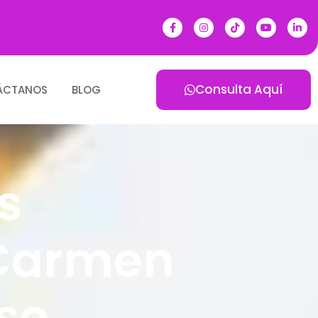
Consulta Aquí
ÁCTANOS
BLOG
s
 Carmen
so