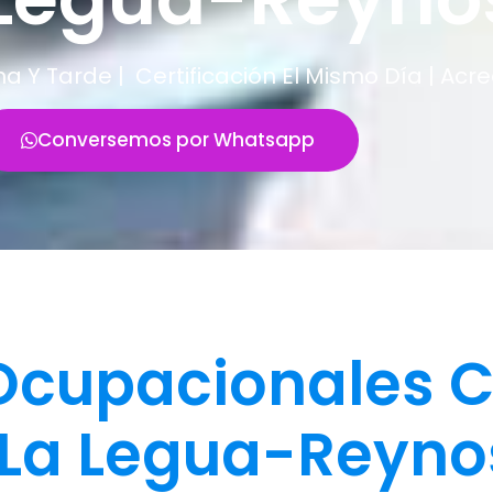
Y Tarde | Certificación El Mismo Día | Acr
Conversemos por Whatsapp
cupacionales C
La Legua-Reyno