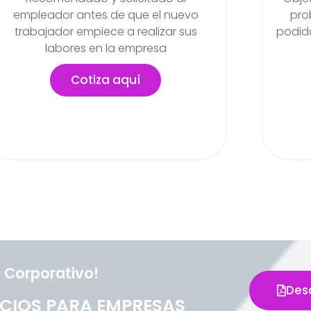
problemas de salud que se hayan
Ma
podido generar en el transcurso de sus
final
actividades
lab
pued
Cotiza aquí
 Corporativo!
Des
CIOS PARA EMPRESAS