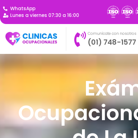
WhatsApp
Lunes a viernes 07:30 a 16:00
Comunícate con nosotros
(01) 748-1577
Exám
Ocupaciona
de La