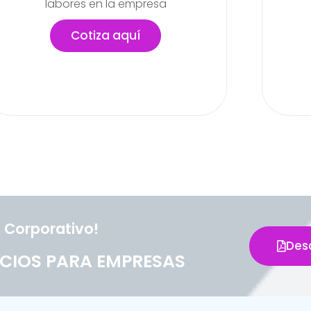
actividades
lab
pued
Cotiza aquí
 Corporativo!
Des
CIOS PARA EMPRESAS