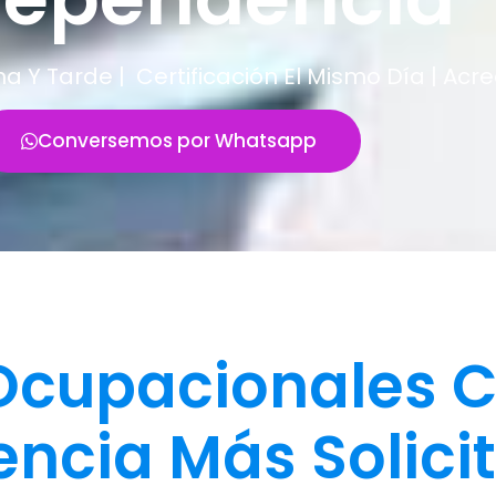
Y Tarde | Certificación El Mismo Día | Acr
Conversemos por Whatsapp
cupacionales C
ncia Más Solici