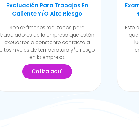
Examen Médico Ocupacional De
Exam
Reincorporación Laboral
Camb
Este examen se realiza al colaborador
Se ll
que se incorpora a la organización
de la
luego de haber sufrido alguna
funci
incapacidad temporal propia del
posib
trabajo.
Cotiza aquí