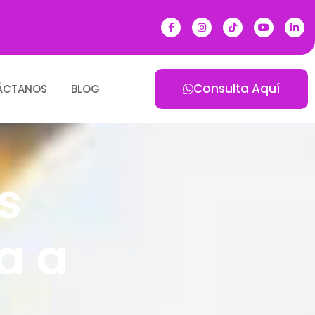
Consulta Aquí
ÁCTANOS
BLOG
s
a a