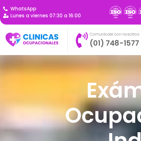
WhatsApp
Lunes a viernes 07:30 a 16:00
Comunícate con nosotros
(01) 748-1577
Exám
Ocupac
In