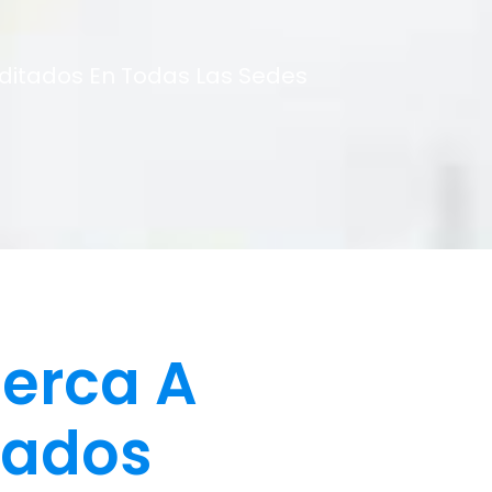
editados En Todas Las Sedes
erca A
tados