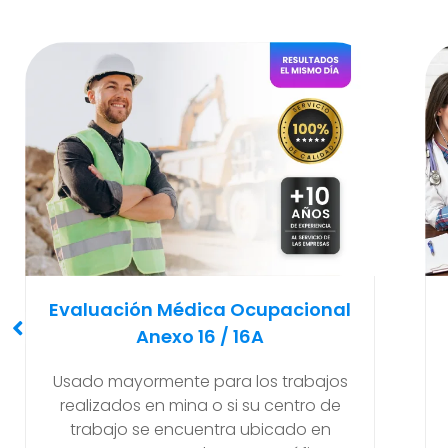
Examen Médico
Pre-Ocupacional O Ingreso
Recomendado y solicitado al
empleador antes de que el nuevo
trabajador empiece a realizar sus