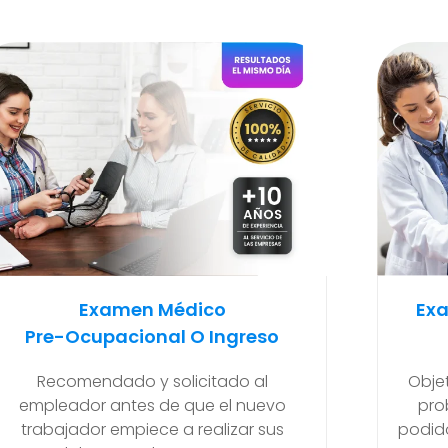
Examen Médico Ocupacional
Ex
Periódicos O Anuales
Para
Objetivo de poder detectar si existen
problemas de salud que se hayan
Ma
podido generar en el transcurso de sus
final