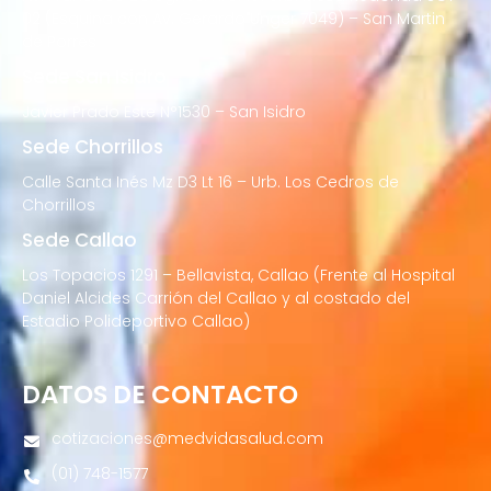
02 (Esquina con Av. Gerardo Unger 7049) – San Martin
de Porres
Sede San Isidro
Javier Prado Este N°1530 – San Isidro
Sede Chorrillos
Calle Santa Inés Mz D3 Lt 16 – Urb. Los Cedros de
Chorrillos
Sede Callao
Los Topacios 1291 – Bellavista, Callao (Frente al Hospital
Daniel Alcides Carrión del Callao y al costado del
Estadio Polideportivo Callao)
DATOS DE CONTACTO
cotizaciones@medvidasalud.com
(01) 748-1577