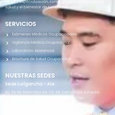
de alta especialización, comprometido con cuidar la
salud y el bienestar de tus colaboradores.
SERVICIOS
Exámenes Médicos Ocupacionales
Vigilancia Médica Ocupacional
Laboratorio Asistencial
Brochure de Salud Ocupacional
NUESTRAS SEDES
Sede Lurigancho - Ate
Av. 24 de Setiembre Mz. I Lt. 2A, Campo sol, a media
cuadra del Paradero Cabana, Carapongo.
Sede San Martín de Porres
Av. Francisco Bolognesi Nro. 101 Urb. Mesa Redonda SCT