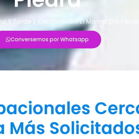
Y Tarde | Certificación El Mismo Día | Acr
Conversemos por Whatsapp
acionales Cerc
a Más Solicitado