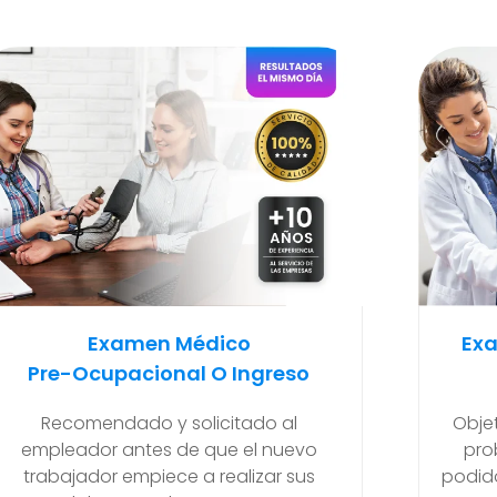
Examen Médico Ocupacional
Ex
Periódicos O Anuales
Para
Objetivo de poder detectar si existen
problemas de salud que se hayan
Ma
podido generar en el transcurso de sus
final