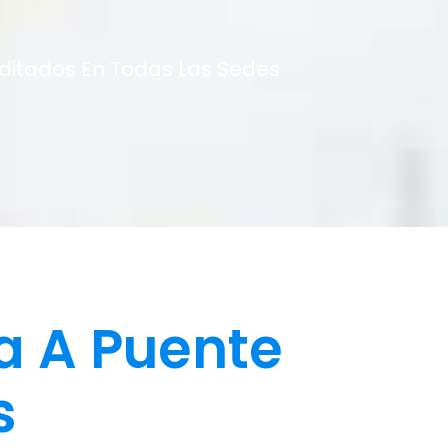
editados En Todas Las Sedes
a A Puente
s