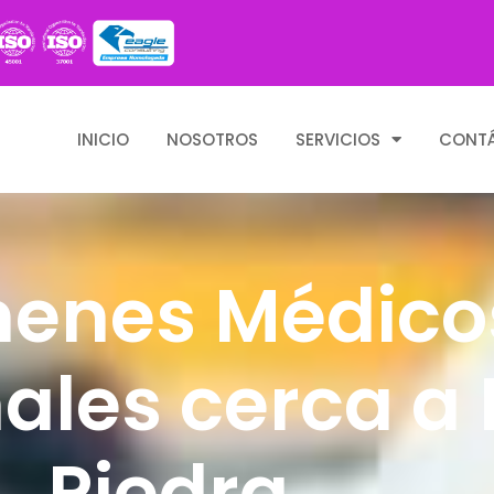
INICIO
NOSOTROS
SERVICIOS
CONT
enes Médico
ales cerca a
Piedra