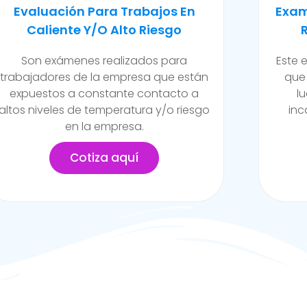
Examen Médico Ocupacional De
Exam
Reincorporación Laboral
Camb
Este examen se realiza al colaborador
Se ll
que se incorpora a la organización
de la
luego de haber sufrido alguna
funci
incapacidad temporal propia del
posib
trabajo.
Cotiza aquí