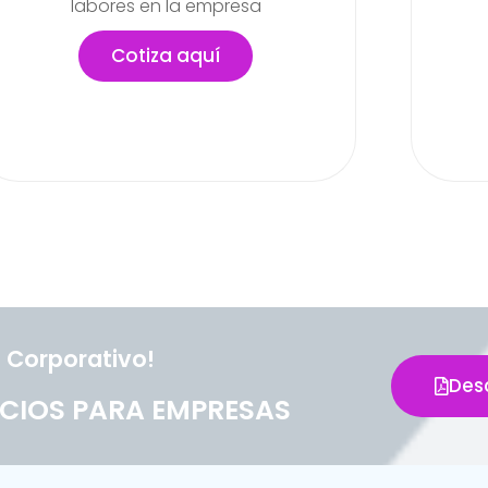
actividades
lab
pued
Cotiza aquí
 Corporativo!
Des
CIOS PARA EMPRESAS