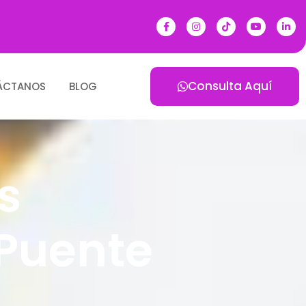
Consulta Aquí
ÁCTANOS
BLOG
s
 Puente