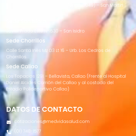
02 (Esquina con Av. Gerardo Unger 7049) – San Martin
de Porres
Sede San Isidro
Javier Prado Este N°1530 – San Isidro
Sede Chorrillos
Calle Santa Inés Mz D3 Lt 16 – Urb. Los Cedros de
Chorrillos
Sede Callao
Los Topacios 1291 – Bellavista, Callao (Frente al Hospital
Daniel Alcides Carrión del Callao y al costado del
Estadio Polideportivo Callao)
DATOS DE CONTACTO
cotizaciones@medvidasalud.com
(01) 748-1577