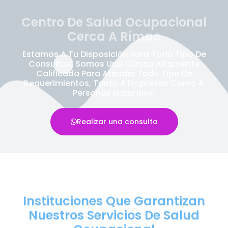
Centro De Salud Ocupacional
Cerca A Rímac
Estamos A Tu Disposición Para Todo Tipo De
Consultas, Somos Una Clínica Altamente
Calificada Para Atender Todo Tipo De
Requerimientos, Tanto A Empresas Como A
Personas Naturales.
Realizar una consulta
Instituciones Que Garantizan
Nuestros Servicios De Salud