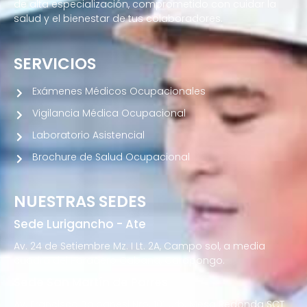
de alta especialización, comprometido con cuidar la
salud y el bienestar de tus colaboradores.
SERVICIOS
Exámenes Médicos Ocupacionales
Vigilancia Médica Ocupacional
Laboratorio Asistencial
Brochure de Salud Ocupacional
NUESTRAS SEDES
Sede Lurigancho - Ate
Av. 24 de Setiembre Mz. I Lt. 2A, Campo sol, a media
cuadra del Paradero Cabana, Carapongo.
Sede San Martín de Porres
Av. Francisco Bolognesi Nro. 101 Urb. Mesa Redonda SCT