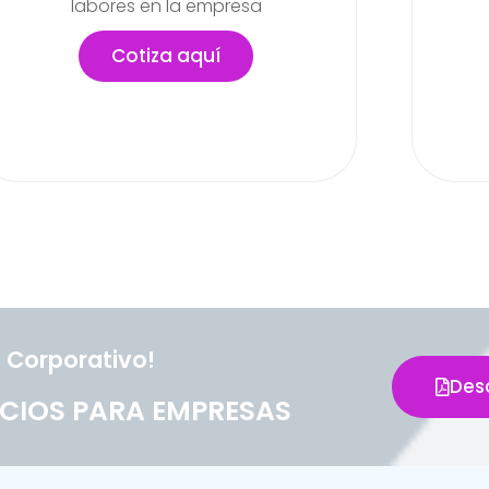
actividades
lab
pued
Cotiza aquí
 Corporativo!
Des
CIOS PARA EMPRESAS