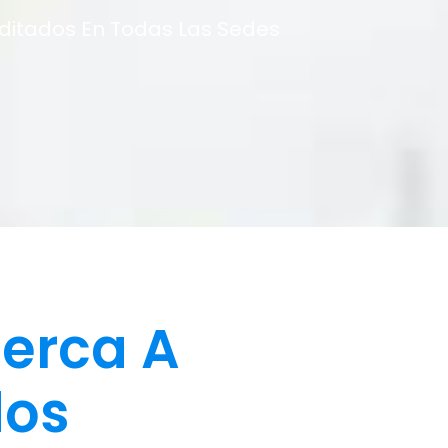
editados En Todas Las Sedes
erca A
dos