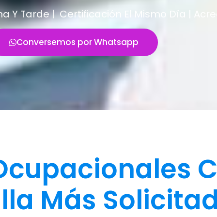
Y Tarde | Certificación El Mismo Día | Acr
Conversemos por Whatsapp
cupacionales C
lla Más Solicita