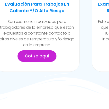
Examen Médico Ocupacional De
Exam
Reincorporación Laboral
Camb
Este examen se realiza al colaborador
Se ll
que se incorpora a la organización
de la
luego de haber sufrido alguna
funci
incapacidad temporal propia del
posib
trabajo.
Cotiza aquí