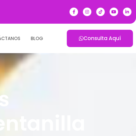
Consulta Aquí
ÁCTANOS
BLOG
s
ntanilla