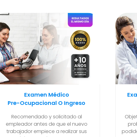
Examen Médico Ocupacional
Ex
Periódicos O Anuales
Para
Objetivo de poder detectar si existen
problemas de salud que se hayan
Ma
podido generar en el transcurso de sus
final