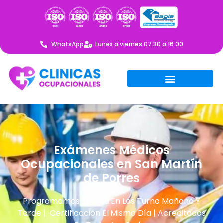
WhatsApp
Lunes a viernes 07:30 a 16:00
Exámenes Médicos
Ocupacionales en San Martín
de Porres
Programamos Tu Cita En Los Turno Mañana Y
Tarde | Certificación El Mismo Día | Acreditados