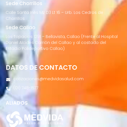
Sede Chorrillos
Calle Santa Inés Mz D3 Lt 16 – Urb. Los Cedros de
Chorrillos
Sede Callao
Los Topacios 1291 – Bellavista, Callao (Frente al Hospital
Daniel Alcides Carrión del Callao y al costado del
Estadio Polideportivo Callao)
DATOS DE CONTACTO
cotizaciones@medvidasalud.com
(01) 748-1577
ALIADOS