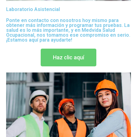
Laboratorio Asistencial
Ponte en contacto con nosotros hoy mismo para
obtener más información y programar tus pruebas. La
salud es lo más importante, y en Medvida Salud
Ocupacional, nos tomamos ese compromiso en serio.
¡Estamos aquí para ayudarte!
Haz clic aquí