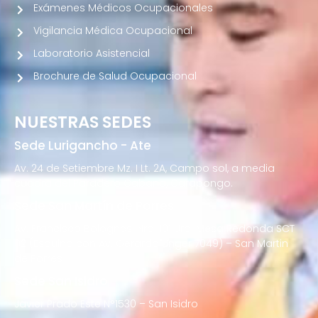
Exámenes Médicos Ocupacionales
Vigilancia Médica Ocupacional
Laboratorio Asistencial
Brochure de Salud Ocupacional
NUESTRAS SEDES
Sede Lurigancho - Ate
Av. 24 de Setiembre Mz. I Lt. 2A, Campo sol, a media
cuadra del Paradero Cabana, Carapongo.
Sede San Martín de Porres
Av. Francisco Bolognesi Nro. 101 Urb. Mesa Redonda SCT
02 (Esquina con Av. Gerardo Unger 7049) – San Martin
de Porres
Sede San Isidro
Javier Prado Este N°1530 – San Isidro