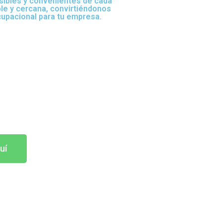
sibles y convenientes de cada
ble y cercana, convirtiéndonos
cupacional para tu empresa.
uí