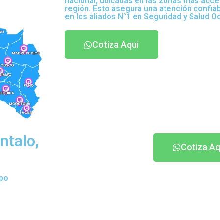
nacional, ubicadas en las zonas más acce
región. Esto asegura una atención confia
en los aliados N°1 en Seguridad y Salud O
Cotiza Aquí
ntalo,
Cotiza Aq
ipo