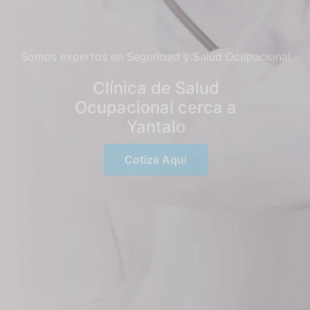
Somos expertos en Seguridad y Salud Ocupacional
Clínica de Salud
Ocupacional cerca a
Yantalo
Cotiza Aquí