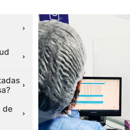
lud
itadas
sa?
 de