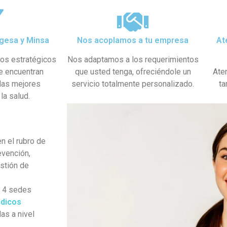
gesa y Minsa​
Nos acoplamos a tu empresa
At
dos estratégicos
Nos adaptamos a los requerimientos
se encuentran
que usted tenga, ofreciéndole un
Ate
 las mejores
servicio totalmente personalizado.
ta
la salud.
n el rubro de
evención,
estión de
s 4 sedes
dicos
as a nivel