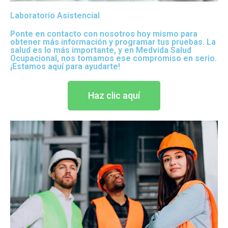
Laboratorio Asistencial
Ponte en contacto con nosotros hoy mismo para
obtener más información y programar tus pruebas. La
salud es lo más importante, y en Medvida Salud
Ocupacional, nos tomamos ese compromiso en serio.
¡Estamos aquí para ayudarte!
Haz clic aquí