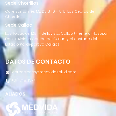
Sede Chorrillos
Calle Santa Inés Mz D3 Lt 16 – Urb. Los Cedros de
Chorrillos
Sede Callao
Los Topacios 1291 – Bellavista, Callao (Frente al Hospital
Daniel Alcides Carrión del Callao y al costado del
Estadio Polideportivo Callao)
DATOS DE CONTACTO
cotizaciones@medvidasalud.com
(01) 748-1577
ALIADOS