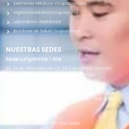
Exámenes Médicos Ocupacionales
Vigilancia Médica Ocupacional
Laboratorio Asistencial
Brochure de Salud Ocupacional
NUESTRAS SEDES
Sede Lurigancho - Ate
Av. 24 de Setiembre Mz. I Lt. 2A, Campo sol, a media
cuadra del Paradero Cabana, Carapongo.
Sede San Martín de Porres
Av. Francisco Bolognesi Nro. 101 Urb. Mesa Redonda SCT
02 (Esquina con Av. Gerardo Unger 7049) – San Martin
de Porres
Sede San Isidro
Javier Prado Este N°1530 – San Isidro