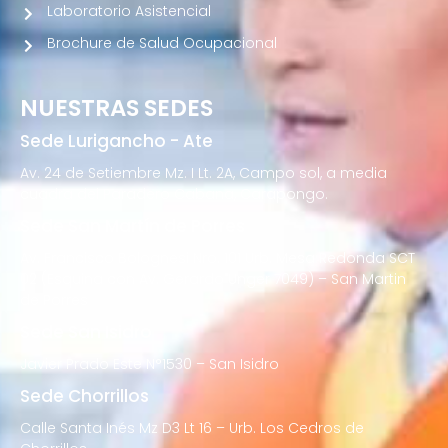
Laboratorio Asistencial
Brochure de Salud Ocupacional
NUESTRAS SEDES
Sede Lurigancho - Ate
Av. 24 de Setiembre Mz. I Lt. 2A, Campo sol, a media
cuadra del Paradero Cabana, Carapongo.
Sede San Martín de Porres
Av. Francisco Bolognesi Nro. 101 Urb. Mesa Redonda SCT
02 (Esquina con Av. Gerardo Unger 7049) – San Martin
de Porres
Sede San Isidro
Javier Prado Este N°1530 – San Isidro
Sede Chorrillos
Calle Santa Inés Mz D3 Lt 16 – Urb. Los Cedros de