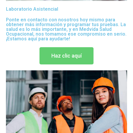
Laboratorio Asistencial
Ponte en contacto con nosotros hoy mismo para
obtener más información y programar tus pruebas. La
salud es lo más importante, y en Medvida Salud
Ocupacional, nos tomamos ese compromiso en serio.
¡Estamos aquí para ayudarte!
Haz clic aquí