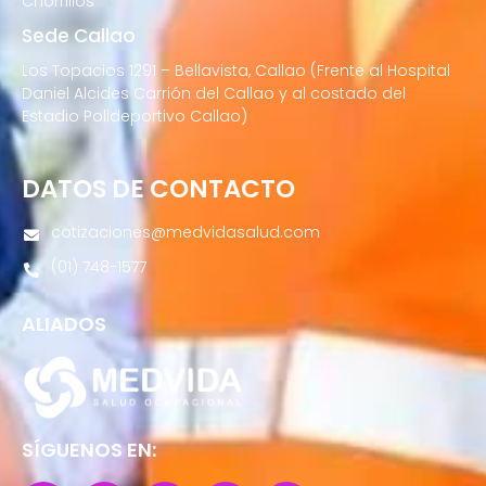
Chorrillos
Sede Callao
Los Topacios 1291 – Bellavista, Callao (Frente al Hospital
Daniel Alcides Carrión del Callao y al costado del
Estadio Polideportivo Callao)
DATOS DE CONTACTO
cotizaciones@medvidasalud.com
(01) 748-1577
ALIADOS
SÍGUENOS EN: