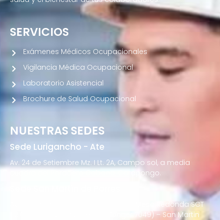
SERVICIOS
Exámenes Médicos Ocupacionales
Vigilancia Médica Ocupacional
Laboratorio Asistencial
Brochure de Salud Ocupacional
NUESTRAS SEDES
Sede Lurigancho - Ate
Av. 24 de Setiembre Mz. I Lt. 2A, Campo sol, a media
cuadra del Paradero Cabana, Carapongo.
Sede San Martín de Porres
Av. Francisco Bolognesi Nro. 101 Urb. Mesa Redonda SCT
02 (Esquina con Av. Gerardo Unger 7049) – San Martin