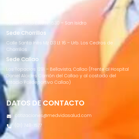
de Porres
Sede San Isidro
Javier Prado Este N°1530 – San Isidro
Sede Chorrillos
Calle Santa Inés Mz D3 Lt 16 – Urb. Los Cedros de
Chorrillos
Sede Callao
Los Topacios 1291 – Bellavista, Callao (Frente al Hospital
Daniel Alcides Carrión del Callao y al costado del
Estadio Polideportivo Callao)
DATOS DE CONTACTO
cotizaciones@medvidasalud.com
(01) 748-1577