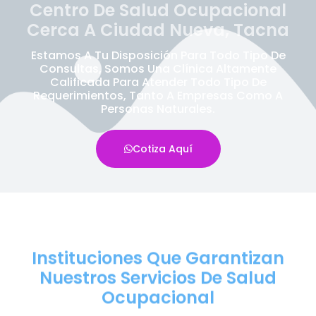
Centro De Salud Ocupacional
Cerca A Ciudad Nueva, Tacna
Estamos A Tu Disposición Para Todo Tipo De
Consultas, Somos Una Clínica Altamente
Calificada Para Atender Todo Tipo De
Requerimientos, Tanto A Empresas Como A
Personas Naturales.
Cotiza Aquí
Instituciones Que Garantizan
Nuestros Servicios De Salud
Ocupacional