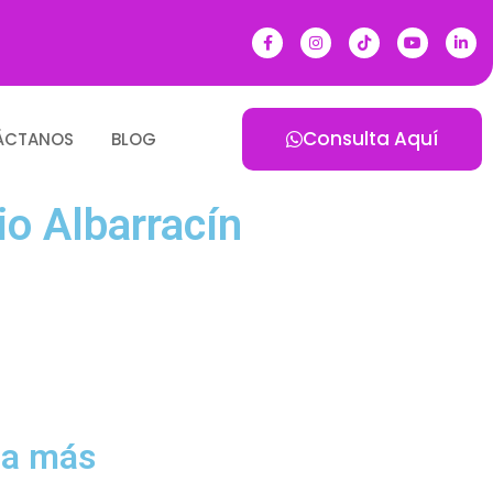
Consulta Aquí
ÁCTANOS
BLOG
o Albarracín
pa más