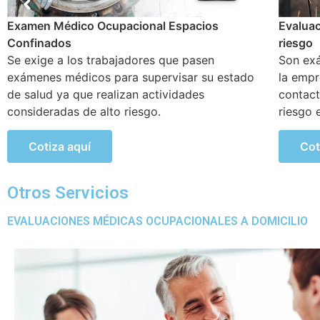
Evaluación para trabajos en caliente y/o Alto
Examen
riesgo
Reincor
Son exámenes realizados para trabajadores de
Este ex
la empresa que están expuestos a constante
incorpo
contacto a altos niveles de temperatura y/o
sufrido
riesgo en la empresa.
trabajo.
Cotiza aquí
Cot
Otros Servicios
EVALUACIONES MÉDICAS OCUPACIONALES A DOMICILIO