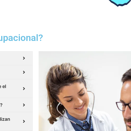
upacional?
 el
l?
lizan