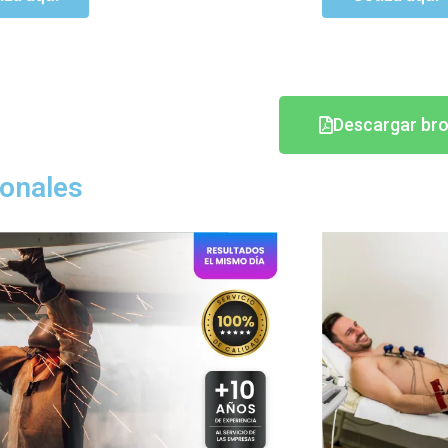
Cotiza aquí
Descargar br
onales