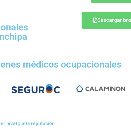
Descargar br
onales
anchipa
menes médicos ocupacionales
r nivel y alta reputación