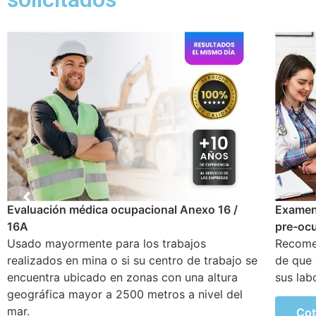
Examen médico
Examen
pre-ocupacional o ingreso
anuale
Recomendado y solicitado al empleador antes
Objetiv
de que el nuevo trabajador empiece a realizar
problem
sus labores en la empresa
generar
Cotiza aquí
Cot