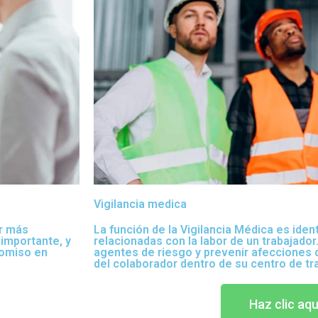
Vigilancia medica
r más
La función de la Vigilancia Médica es ident
 importante, y
relacionadas con la labor de un trabajado
omiso en
agentes de riesgo y prevenir afecciones 
del colaborador dentro de su centro de tr
Haz clic aqu