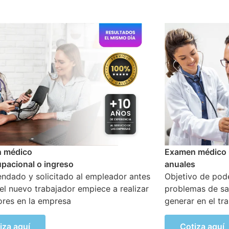
 médico Ocupacional Periódicos o
Examen médico o
s
altura mayor a 1
o de poder detectar si existen
Mayor A 1.8 Mts.
as de salud que se hayan podido
que los trabajad
 en el transcurso de sus actividades
actividades de 
supervisión en s
iza aquí