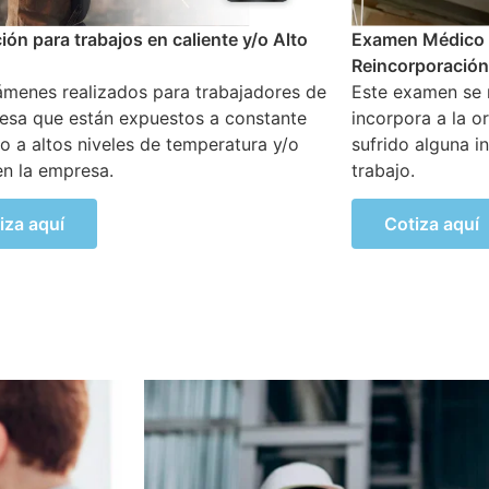
 Médico Ocupacional de
Examen Médico 
poración Laboral
puesto en el tra
amen se realiza al colaborador que se
Se lleva a cabo 
ra a la organización luego de haber
empresa realiza
 alguna incapacidad temporal propia del
áreas a cargo, 
actividades de m
iza aquí
Cotiza aquí