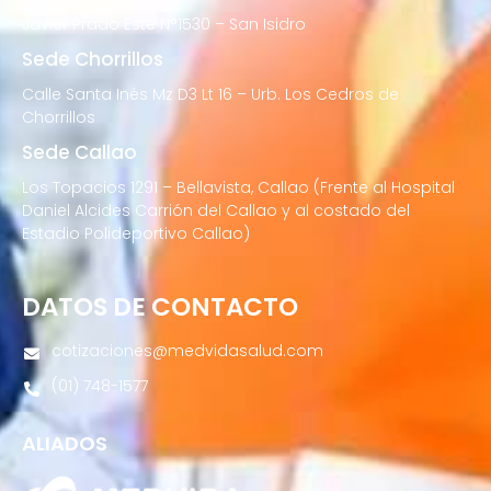
Javier Prado Este N°1530 – San Isidro
Sede Chorrillos
Calle Santa Inés Mz D3 Lt 16 – Urb. Los Cedros de
Chorrillos
Sede Callao
Los Topacios 1291 – Bellavista, Callao (Frente al Hospital
Daniel Alcides Carrión del Callao y al costado del
Estadio Polideportivo Callao)
DATOS DE CONTACTO
cotizaciones@medvidasalud.com
(01) 748-1577
ALIADOS