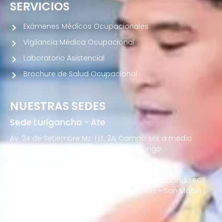
SERVICIOS
Exámenes Médicos Ocupacionales
Vigilancia Médica Ocupacional
Laboratorio Asistencial
Brochure de Salud Ocupacional
NUESTRAS SEDES
Sede Lurigancho - Ate
Av. 24 de Setiembre Mz. I Lt. 2A, Campo sol, a media
cuadra del Paradero Cabana, Carapongo.
Sede San Martín de Porres
Av. Francisco Bolognesi Nro. 101 Urb. Mesa Redonda SCT
02 (Esquina con Av. Gerardo Unger 7049) – San Martin
de Porres
Sede San Isidro