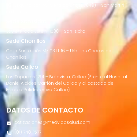
02 (Esquina con Av. Gerardo Unger 7049) – San Martin
de Porres
Sede San Isidro
Javier Prado Este N°1530 – San Isidro
Sede Chorrillos
Calle Santa Inés Mz D3 Lt 16 – Urb. Los Cedros de
Chorrillos
Sede Callao
Los Topacios 1291 – Bellavista, Callao (Frente al Hospital
Daniel Alcides Carrión del Callao y al costado del
Estadio Polideportivo Callao)
DATOS DE CONTACTO
cotizaciones@medvidasalud.com
(01) 748-1577