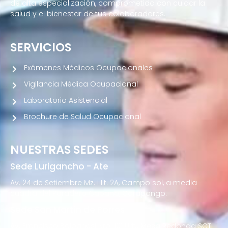
de alta especialización, comprometido con cuidar la
salud y el bienestar de tus colaboradores.
SERVICIOS
Exámenes Médicos Ocupacionales
Vigilancia Médica Ocupacional
Laboratorio Asistencial
Brochure de Salud Ocupacional
NUESTRAS SEDES
Sede Lurigancho - Ate
Av. 24 de Setiembre Mz. I Lt. 2A, Campo sol, a media
cuadra del Paradero Cabana, Carapongo.
Sede San Martín de Porres
Av. Francisco Bolognesi Nro. 101 Urb. Mesa Redonda SCT