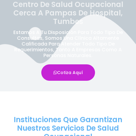
Centro De Salud Ocupacional
Cerca A Pampas De Hospital,
Tumbes
Estamos A Tu Disposición Para Todo Tipo De
Consultas, Somos Una Clínica Altamente
Calificada Para Atender Todo Tipo De
Requerimientos, Tanto A Empresas Como A
Personas Naturales.
Cotiza Aquí
Instituciones Que Garantizan
Nuestros Servicios De Salud