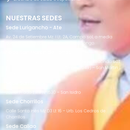
NUESTRAS SEDES
Sede Lurigancho - Ate
Av. 24 de Setiembre Mz. I Lt. 2A, Campo sol, a media
cuadra del Paradero Cabana, Carapongo.
Sede San Martín de Porres
Av. Francisco Bolognesi Nro. 101 Urb. Mesa Redonda SCT
02 (Esquina con Av. Gerardo Unger 7049) – San Martin
de Porres
Sede San Isidro
Javier Prado Este N°1530 – San Isidro
Sede Chorrillos
Calle Santa Inés Mz D3 Lt 16 – Urb. Los Cedros de
Chorrillos
Sede Callao