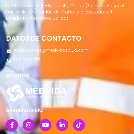
Los Topacios 1291 – Bellavista, Callao (Frente al Hospital
Daniel Alcides Carrión del Callao y al costado del
Estadio Polideportivo Callao)
DATOS DE CONTACTO
cotizaciones@medvidasalud.com
(01) 748-1577
ALIADOS
SÍGUENOS EN: