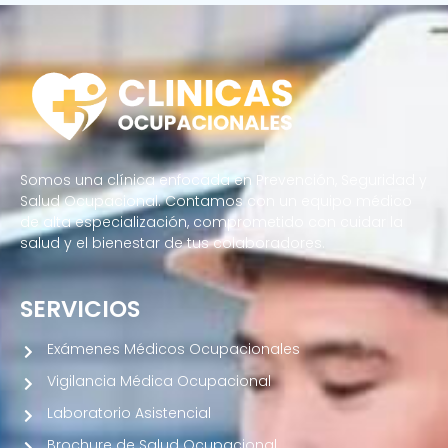
Somos una clínica enfocada en Prevención, Seguridad y
Salud Ocupacional. Contamos con un equipo médico
de alta especialización, comprometido con cuidar la
salud y el bienestar de tus colaboradores.
SERVICIOS
Exámenes Médicos Ocupacionales
Vigilancia Médica Ocupacional
Laboratorio Asistencial
Brochure de Salud Ocupacional