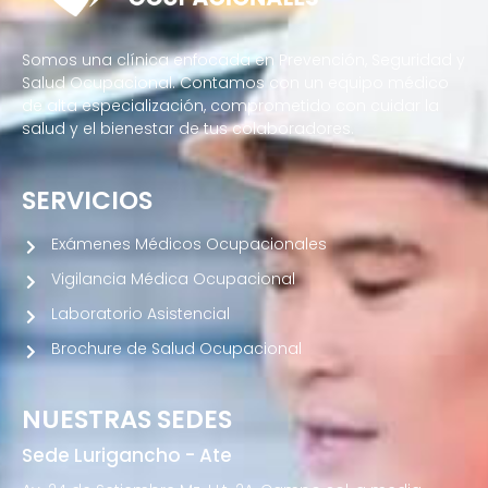
Somos una clínica enfocada en Prevención, Seguridad y
Salud Ocupacional. Contamos con un equipo médico
de alta especialización, comprometido con cuidar la
salud y el bienestar de tus colaboradores.
SERVICIOS
Exámenes Médicos Ocupacionales
Vigilancia Médica Ocupacional
Laboratorio Asistencial
Brochure de Salud Ocupacional
NUESTRAS SEDES
Sede Lurigancho - Ate