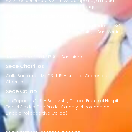
Av. 24 de Setiembre Mz. I Lt. 2A, Campo sol, a media
cuadra del Paradero Cabana, Carapongo.
Sede San Martín de Porres
Av. Francisco Bolognesi Nro. 101 Urb. Mesa Redonda SCT
02 (Esquina con Av. Gerardo Unger 7049) – San Martin
de Porres
Sede San Isidro
Javier Prado Este N°1530 – San Isidro
Sede Chorrillos
Calle Santa Inés Mz D3 Lt 16 – Urb. Los Cedros de
Chorrillos
Sede Callao
Los Topacios 1291 – Bellavista, Callao (Frente al Hospital
Daniel Alcides Carrión del Callao y al costado del
Estadio Polideportivo Callao)