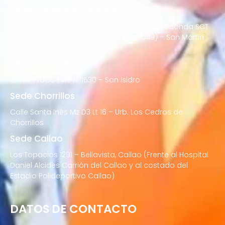
Sede San Martín de Porres
Av. Francisco Bolognesi Nro. 101 Urb. Mesa Redonda SCT
02 (Esquina con Av. Gerardo Unger 7049) – San Martin
de Porres
Sede San Isidro
Javier Prado Este N°1530 – San Isidro
Sede Chorrillos
Calle Santa Inés Mz D3 Lt 16 – Urb. Los Cedros de
Chorrillos
Sede Callao
Los Topacios 1291 – Bellavista, Callao (Frente al Hospital
Daniel Alcides Carrión del Callao y al costado del
Estadio Polideportivo Callao)
DATOS DE CONTACTO