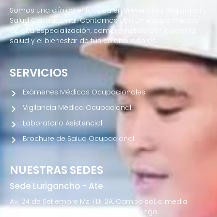
Somos una clínica enfocada en Prevención, Seguridad y
Salud Ocupacional. Contamos con un equipo médico
de alta especialización, comprometido con cuidar la
salud y el bienestar de tus colaboradores.
SERVICIOS
Exámenes Médicos Ocupacionales
Vigilancia Médica Ocupacional
Laboratorio Asistencial
Brochure de Salud Ocupacional
NUESTRAS SEDES
Sede Lurigancho - Ate
Av. 24 de Setiembre Mz. I Lt. 2A, Campo sol, a media
cuadra del Paradero Cabana, Carapongo.