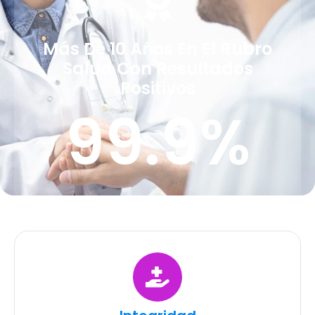
Más De 10 Años En El Rubro
Salud Con Resultados
Positivos
99.9
%