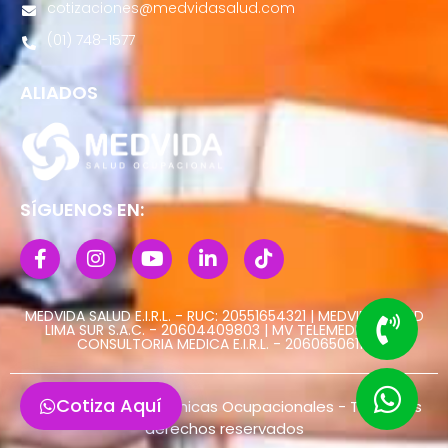
cotizaciones@medvidasalud.com
(01) 748-1577
ALIADOS
SÍGUENOS EN:
MEDVIDA SALUD E.I.R.L. - RUC: 20551654321 | MEDVIDA SALUD
LIMA SUR S.A.C. - 20604409803 | MV TELEMEDICINA Y
CONSULTORIA MEDICA E.I.R.L. - 20606506113
Cotiza Aquí
@ Copyright 2022 Clinicas Ocupacionales - Todos los
derechos reservados