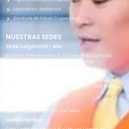
Laboratorio Asistencial
Brochure de Salud Ocupacional
NUESTRAS SEDES
Sede Lurigancho - Ate
Av. 24 de Setiembre Mz. I Lt. 2A, Campo sol, a media
cuadra del Paradero Cabana, Carapongo.
Sede San Martín de Porres
Av. Francisco Bolognesi Nro. 101 Urb. Mesa Redonda SCT
02 (Esquina con Av. Gerardo Unger 7049) – San Martin
de Porres
Sede San Isidro
Javier Prado Este N°1530 – San Isidro
Sede Chorrillos
Calle Santa Inés Mz D3 Lt 16 – Urb. Los Cedros de