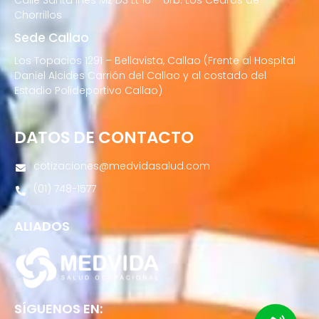
Chorrillos
Sede Callao
Los Topacios 1291 – Bellavista, Callao (Frente al Hospital
Daniel Alcides Carrión del Callao y al costado del
Estadio Polideportivo Callao)
DATOS DE CONTACTO
cotizaciones@medvidasalud.com
(01) 748-1577
ALIADOS
SÍGUENOS EN: