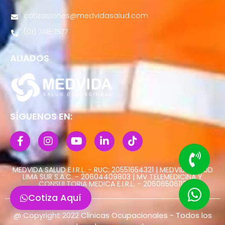
cotizaciones@medvidasalud.com
(01) 748-1577
ALIADOS
SÍGUENOS EN:
MEDVIDA SALUD E.I.R.L. - RUC: 20551654321 | MEDVIDA SALUD
LIMA SUR S.A.C. - 20604409803 | MV TELEMEDICINA Y
CONSULTORIA MEDICA E.I.R.L. - 20606506113
Cotiza Aquí
@ Copyright 2022 Clinicas Ocupacionales - Todos los