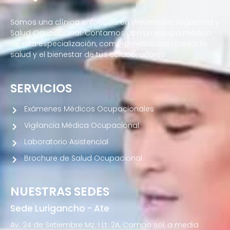
Somos una clínica enfocada en Prevención, Seguridad y
Salud Ocupacional. Contamos con un equipo médico
de alta especialización, comprometido con cuidar la
salud y el bienestar de tus colaboradores.
SERVICIOS
Exámenes Médicos Ocupacionales
Vigilancia Médica Ocupacional
Laboratorio Asistencial
Brochure de Salud Ocupacional
NUESTRAS SEDES
Sede Lurigancho - Ate
Av. 24 de Setiembre Mz. I Lt. 2A, Campo sol, a media