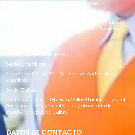
cuadra del Paradero Cabana, Carapongo.
Sede San Martín de Porres
Av. Francisco Bolognesi Nro. 101 Urb. Mesa Redonda SCT
02 (Esquina con Av. Gerardo Unger 7049) – San Martin
de Porres
Sede San Isidro
Javier Prado Este N°1530 – San Isidro
Sede Chorrillos
Calle Santa Inés Mz D3 Lt 16 – Urb. Los Cedros de
Chorrillos
Sede Callao
Los Topacios 1291 – Bellavista, Callao (Frente al Hospital
Daniel Alcides Carrión del Callao y al costado del
Estadio Polideportivo Callao)
DATOS DE CONTACTO