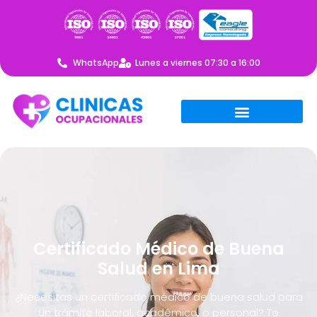
WhatsApp
Lunes a viernes 07:30 a 16:00
Certificado Médico de Buena
Salud en Lima
¿Necesitas un certificado médico de buena salud para
un trámite laboral, académico, o personal? Te