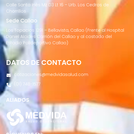
Calle Santa Inés Mz D3 Lt 16 – Urb. Los Cedros de
Chorrillos
Sede Callao
Los Topacios 1291 – Bellavista, Callao (Frente al Hospital
Daniel Alcides Carrión del Callao y al costado del
Estadio Polideportivo Callao)
DATOS DE CONTACTO
cotizaciones@medvidasalud.com
(01) 748-1577
ALIADOS