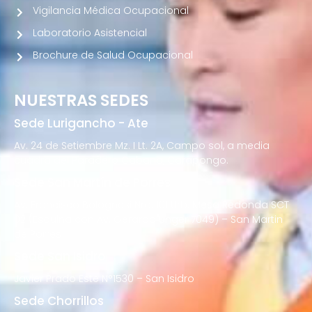
Vigilancia Médica Ocupacional
Laboratorio Asistencial
Brochure de Salud Ocupacional
NUESTRAS SEDES
Sede Lurigancho - Ate
Av. 24 de Setiembre Mz. I Lt. 2A, Campo sol, a media
cuadra del Paradero Cabana, Carapongo.
Sede San Martín de Porres
Av. Francisco Bolognesi Nro. 101 Urb. Mesa Redonda SCT
02 (Esquina con Av. Gerardo Unger 7049) – San Martin
de Porres
Sede San Isidro
Javier Prado Este N°1530 – San Isidro
Sede Chorrillos