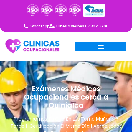
WhatsApp
Lunes a viernes 07:30 a 16:00
Exámenes Médicos
Ocupacionales cerca a
Quinjalca
Programamos Tu Cita En Los Turno Mañana Y
Tarde | Certificación El Mismo Día | Acreditados