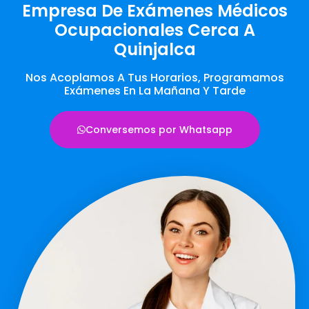
Empresa De Exámenes Médicos
Ocupacionales Cerca A
Quinjalca
Nos Acoplamos A Tus Horarios, Programamos
Exámenes En La Mañana Y Tarde
Conversemos por Whatsapp