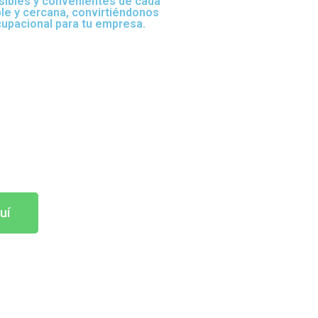
sibles y convenientes de cada
ble y cercana, convirtiéndonos
cupacional para tu empresa.
uí