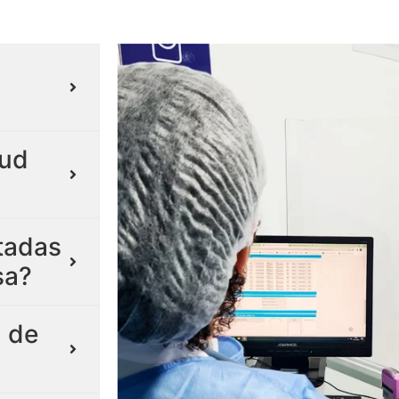
lud
itadas
sa?
 de