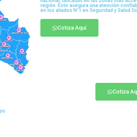
nacional, ubicadas en las zonas más acce
región. Esto asegura una atención confia
en los aliados N°1 en Seguridad y Salud O
Cotiza Aquí
Cotiza Aq
ipo