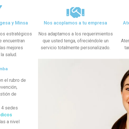
gesa y Minsa​
Nos acoplamos a tu empresa
At
dos estratégicos
Nos adaptamos a los requerimientos
se encuentran
que usted tenga, ofreciéndole un
Ate
 las mejores
servicio totalmente personalizado.
ta
la salud.
amba
n el rubro de
evención,
estión de
s 4 sedes
dicos
as a nivel