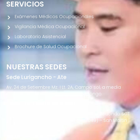
SERVICIOS
Exámenes Médicos Ocupacionales
Vigilancia Médica Ocupacional
Laboratorio Asistencial
Brochure de Salud Ocupacional
NUESTRAS SEDES
Sede Lurigancho - Ate
Av. 24 de Setiembre Mz. I Lt. 2A, Campo sol, a media
cuadra del Paradero Cabana, Carapongo.
Sede San Martín de Porres
Av. Francisco Bolognesi Nro. 101 Urb. Mesa Redonda SCT
02 (Esquina con Av. Gerardo Unger 7049) – San Martin
de Porres
Sede San Isidro