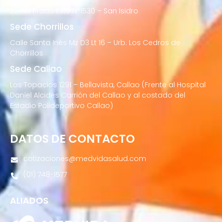
Javier Prado Este N°1530 – San Isidro
Sede Chorrillos
Calle Santa Inés Mz D3 Lt 16 – Urb. Los Cedros de
Chorrillos
Sede Callao
Los Topacios 1291 – Bellavista, Callao (Frente al Hospital
Daniel Alcides Carrión del Callao y al costado del
Estadio Polideportivo Callao)
DATOS DE CONTACTO
cotizaciones@medvidasalud.com
(01) 748-1577
ALIADOS