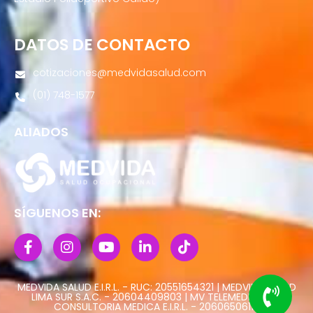
DATOS DE CONTACTO
cotizaciones@medvidasalud.com
(01) 748-1577
ALIADOS
SÍGUENOS EN:
MEDVIDA SALUD E.I.R.L. - RUC: 20551654321 | MEDVIDA SALUD
LIMA SUR S.A.C. - 20604409803 | MV TELEMEDICINA Y
CONSULTORIA MEDICA E.I.R.L. - 20606506113