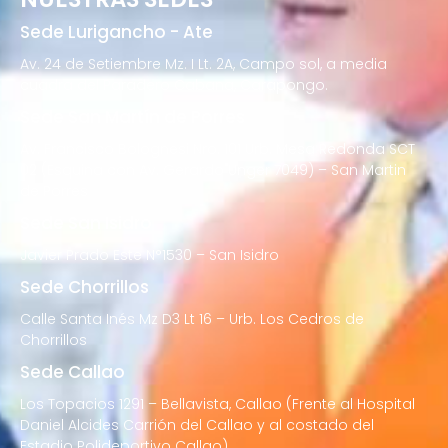
Sede Lurigancho - Ate
Av. 24 de Setiembre Mz. I Lt. 2A, Campo sol, a media
cuadra del Paradero Cabana, Carapongo.
Sede San Martín de Porres
Av. Francisco Bolognesi Nro. 101 Urb. Mesa Redonda SCT
02 (Esquina con Av. Gerardo Unger 7049) – San Martin
de Porres
Sede San Isidro
Javier Prado Este N°1530 – San Isidro
Sede Chorrillos
Calle Santa Inés Mz D3 Lt 16 – Urb. Los Cedros de
Chorrillos
Sede Callao
Los Topacios 1291 – Bellavista, Callao (Frente al Hospital
Daniel Alcides Carrión del Callao y al costado del
Estadio Polideportivo Callao)