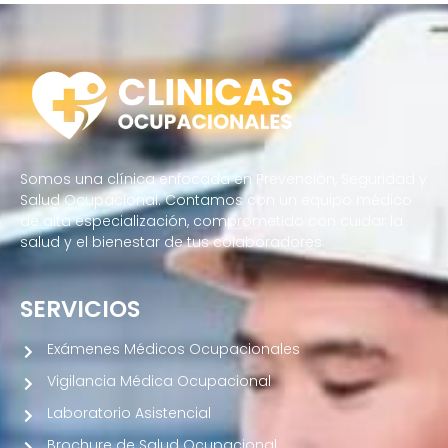
Somos una clínica enfocada en Prevención, Seguridad y
Salud Ocupacional. Contamos con un equipo médico
de alta especialización, comprometido con cuidar la
salud y el bienestar de tus colaboradores.
SERVICIOS
Exámenes Médicos Ocupacionales
Vigilancia Médica Ocupacional
Laboratorio Asistencial
Brochure de Salud Ocupacional