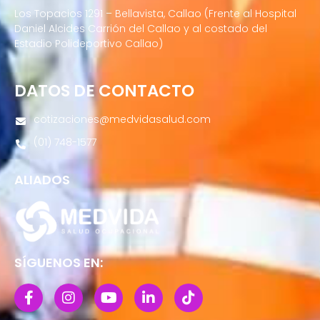
Los Topacios 1291 – Bellavista, Callao (Frente al Hospital
Daniel Alcides Carrión del Callao y al costado del
Estadio Polideportivo Callao)
DATOS DE CONTACTO
cotizaciones@medvidasalud.com
(01) 748-1577
ALIADOS
SÍGUENOS EN: