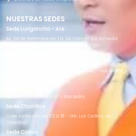
NUESTRAS SEDES
Sede Lurigancho - Ate
Av. 24 de Setiembre Mz. I Lt. 2A, Campo sol, a media
cuadra del Paradero Cabana, Carapongo.
Sede San Martín de Porres
Av. Francisco Bolognesi Nro. 101 Urb. Mesa Redonda SCT
02 (Esquina con Av. Gerardo Unger 7049) – San Martin
de Porres
Sede San Isidro
Javier Prado Este N°1530 – San Isidro
Sede Chorrillos
Calle Santa Inés Mz D3 Lt 16 – Urb. Los Cedros de
Chorrillos
Sede Callao