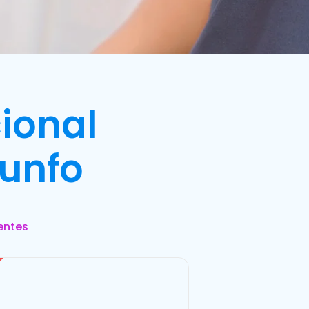
ional
iunfo
entes