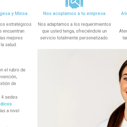
gesa y Minsa​
Nos acoplamos a tu empresa
At
dos estratégicos
Nos adaptamos a los requerimientos
se encuentran
que usted tenga, ofreciéndole un
Ate
 las mejores
servicio totalmente personalizado.
ta
la salud.
n el rubro de
evención,
estión de
s 4 sedes
dicos
as a nivel