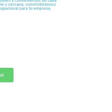
sibles y convenientes de cada
ble y cercana, convirtiéndonos
cupacional para tu empresa.
uí