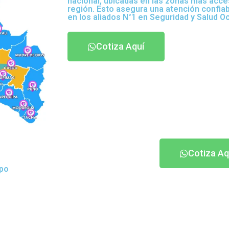
nacional, ubicadas en las zonas más acce
región. Esto asegura una atención confia
en los aliados N°1 en Seguridad y Salud O
Cotiza Aquí
Cotiza Aq
ipo