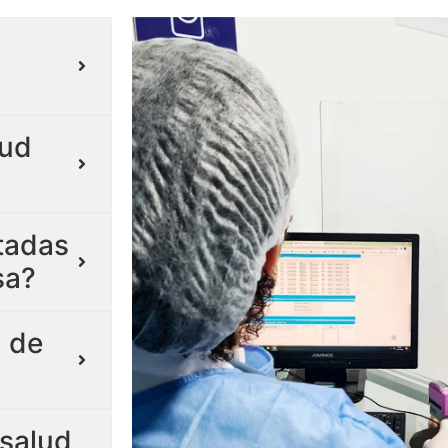
lud
itadas
sa?
 de
salud