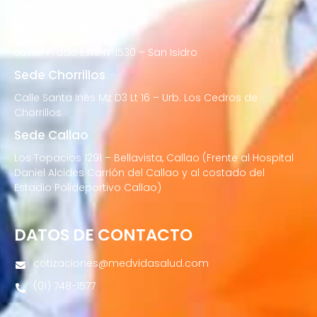
de Porres
Sede San Isidro
Javier Prado Este N°1530 – San Isidro
Sede Chorrillos
Calle Santa Inés Mz D3 Lt 16 – Urb. Los Cedros de
Chorrillos
Sede Callao
Los Topacios 1291 – Bellavista, Callao (Frente al Hospital
Daniel Alcides Carrión del Callao y al costado del
Estadio Polideportivo Callao)
DATOS DE CONTACTO
cotizaciones@medvidasalud.com
(01) 748-1577