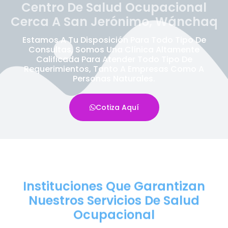
Centro De Salud Ocupacional
Cerca A San Jerónimo, Wánchaq
Estamos A Tu Disposición Para Todo Tipo De
Consultas, Somos Una Clínica Altamente
Calificada Para Atender Todo Tipo De
Requerimientos, Tanto A Empresas Como A
Personas Naturales.
Cotiza Aquí
Instituciones Que Garantizan
Nuestros Servicios De Salud
Ocupacional