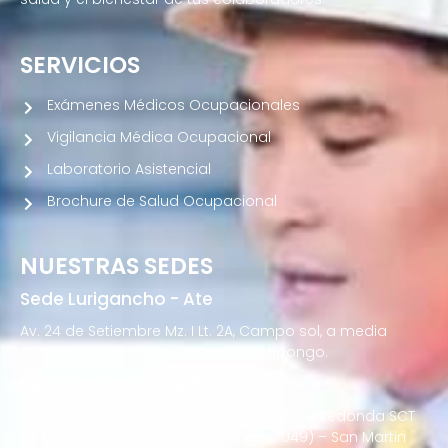
SERVICIOS
Exámenes Médicos Ocupacionales
Vigilancia Médica Ocupacional
Laboratorio Asistencial
Brochure de Salud Ocupacional
NUESTRAS SEDES
Sede Lurigancho - Ate
Av. 24 de Setiembre Mz. I Lt. 2A, Campo sol, a media
cuadra del Paradero Cabana, Carapongo.
Sede San Martín de Porres
Av. Francisco Bolognesi Nro. 101 Urb. Mesa Redonda SCT
02 (Esquina con Av. Gerardo Unger 7049) – San Martin