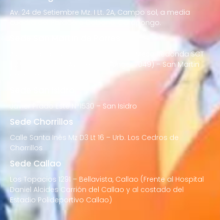
Av. 24 de Setiembre Mz. I Lt. 2A, Campo sol, a media
cuadra del Paradero Cabana, Carapongo.
Sede San Martín de Porres
Av. Francisco Bolognesi Nro. 101 Urb. Mesa Redonda SCT
02 (Esquina con Av. Gerardo Unger 7049) – San Martin
de Porres
Sede San Isidro
Javier Prado Este N°1530 – San Isidro
Sede Chorrillos
Calle Santa Inés Mz D3 Lt 16 – Urb. Los Cedros de
Chorrillos
Sede Callao
Los Topacios 1291 – Bellavista, Callao (Frente al Hospital
Daniel Alcides Carrión del Callao y al costado del
Estadio Polideportivo Callao)