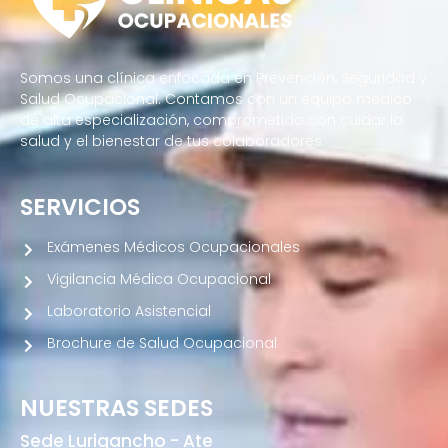
Somos una clínica enfocada en Prevención, Seguridad y
Salud Ocupacional. Contamos con un equipo médico
de alta especialización, comprometido con cuidar la
salud y el bienestar de tus colaboradores.
SERVICIOS
Exámenes Médicos Ocupacionales
Vigilancia Médica Ocupacional
Laboratorio Asistencial
Brochure de Salud Ocupacional
NUESTRAS SEDES
Sede Lurigancho - Ate