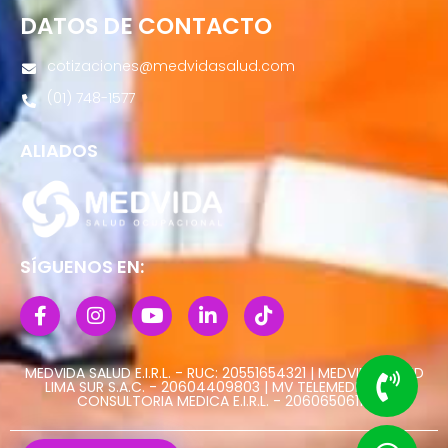
DATOS DE CONTACTO
cotizaciones@medvidasalud.com
(01) 748-1577
ALIADOS
SÍGUENOS EN:
MEDVIDA SALUD E.I.R.L. - RUC: 20551654321 | MEDVIDA SALUD
LIMA SUR S.A.C. - 20604409803 | MV TELEMEDICINA Y
CONSULTORIA MEDICA E.I.R.L. - 20606506113