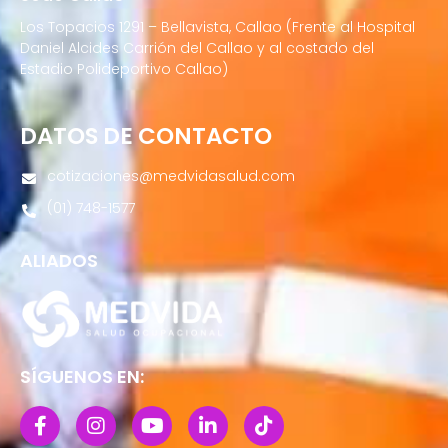
Los Topacios 1291 – Bellavista, Callao (Frente al Hospital
Daniel Alcides Carrión del Callao y al costado del
Estadio Polideportivo Callao)
DATOS DE CONTACTO
cotizaciones@medvidasalud.com
(01) 748-1577
ALIADOS
SÍGUENOS EN: