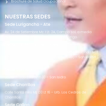
Brochure de Salud Ocupacional
NUESTRAS SEDES
Sede Lurigancho - Ate
Av. 24 de Setiembre Mz. I Lt. 2A, Campo sol, a media
cuadra del Paradero Cabana, Carapongo.
Sede San Martín de Porres
Av. Francisco Bolognesi Nro. 101 Urb. Mesa Redonda SCT
02 (Esquina con Av. Gerardo Unger 7049) – San Martin
de Porres
Sede San Isidro
Javier Prado Este N°1530 – San Isidro
Sede Chorrillos
Calle Santa Inés Mz D3 Lt 16 – Urb. Los Cedros de
Chorrillos
Sede Callao