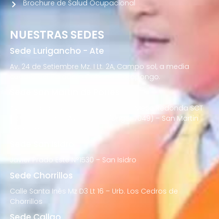
Brochure de Salud Ocupacional
NUESTRAS SEDES
Sede Lurigancho - Ate
Av. 24 de Setiembre Mz. I Lt. 2A, Campo sol, a media
cuadra del Paradero Cabana, Carapongo.
Sede San Martín de Porres
Av. Francisco Bolognesi Nro. 101 Urb. Mesa Redonda SCT
02 (Esquina con Av. Gerardo Unger 7049) – San Martin
de Porres
Sede San Isidro
Javier Prado Este N°1530 – San Isidro
Sede Chorrillos
Calle Santa Inés Mz D3 Lt 16 – Urb. Los Cedros de
Chorrillos
Sede Callao