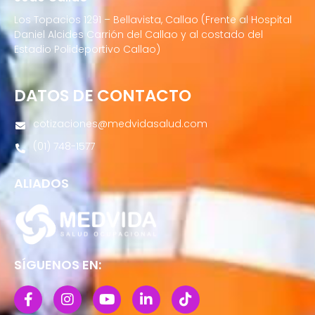
Los Topacios 1291 – Bellavista, Callao (Frente al Hospital
Daniel Alcides Carrión del Callao y al costado del
Estadio Polideportivo Callao)
DATOS DE CONTACTO
cotizaciones@medvidasalud.com
(01) 748-1577
ALIADOS
SÍGUENOS EN: