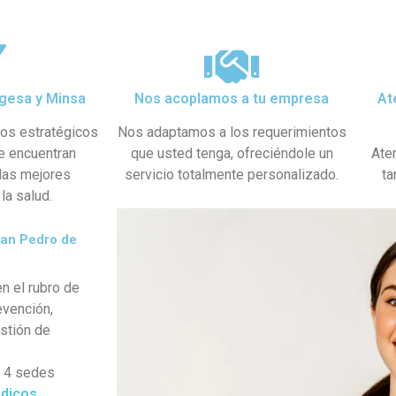
gesa y Minsa​
Nos acoplamos a tu empresa
At
dos estratégicos
Nos adaptamos a los requerimientos
se encuentran
que usted tenga, ofreciéndole un
Ate
 las mejores
servicio totalmente personalizado.
ta
la salud.
San Pedro de
n el rubro de
evención,
estión de
s 4 sedes
dicos