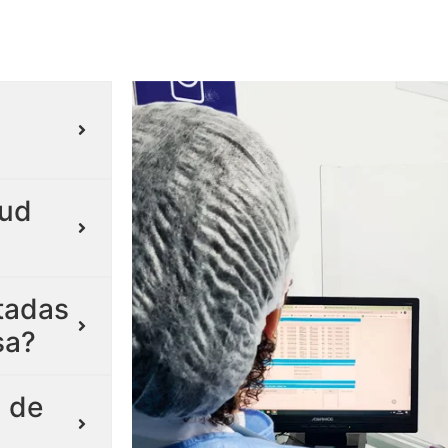
lud
itadas
sa?
 de