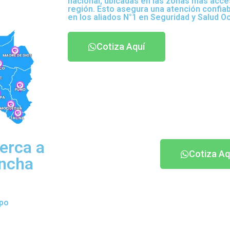
nacional, ubicadas en las zonas más acce
región. Esto asegura una atención confia
en los aliados N°1 en Seguridad y Salud O
Cotiza Aquí
erca a
Cotiza Aq
incha
ipo