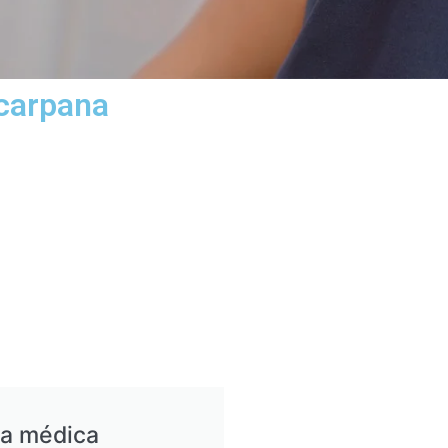
acarpana
ia médica