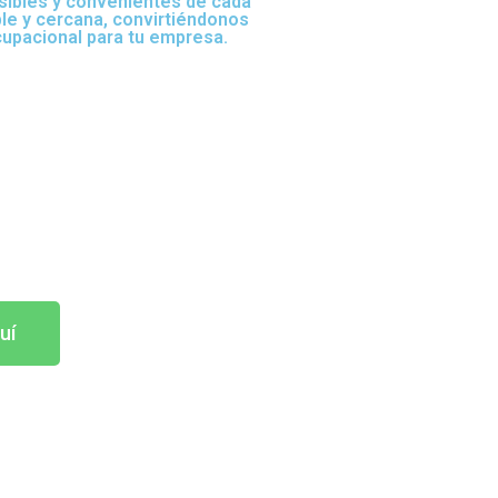
sibles y convenientes de cada
ble y cercana, convirtiéndonos
cupacional para tu empresa.
uí