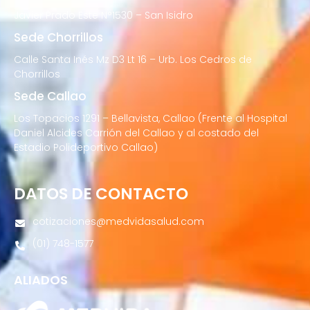
Javier Prado Este N°1530 – San Isidro
Sede Chorrillos
Calle Santa Inés Mz D3 Lt 16 – Urb. Los Cedros de
Chorrillos
Sede Callao
Los Topacios 1291 – Bellavista, Callao (Frente al Hospital
Daniel Alcides Carrión del Callao y al costado del
Estadio Polideportivo Callao)
DATOS DE CONTACTO
cotizaciones@medvidasalud.com
(01) 748-1577
ALIADOS