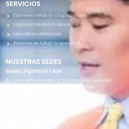
SERVICIOS
Exámenes Médicos Ocupacionales
Vigilancia Médica Ocupacional
Laboratorio Asistencial
Brochure de Salud Ocupacional
NUESTRAS SEDES
Sede Lurigancho - Ate
Av. 24 de Setiembre Mz. I Lt. 2A, Campo sol, a media
cuadra del Paradero Cabana, Carapongo.
Sede San Martín de Porres
Av. Francisco Bolognesi Nro. 101 Urb. Mesa Redonda SCT
02 (Esquina con Av. Gerardo Unger 7049) – San Martin
de Porres
Sede San Isidro