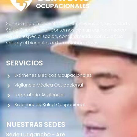
Somos una clínica enfocada en Prevención, Seguridad y
Salud Ocupacional. Contamos con un equipo médico
de alta especialización, comprometido con cuidar la
salud y el bienestar de tus colaboradores.
SERVICIOS
Exámenes Médicos Ocupacionales
Vigilancia Médica Ocupacional
Laboratorio Asistencial
Brochure de Salud Ocupacional
NUESTRAS SEDES
Sede Lurigancho - Ate