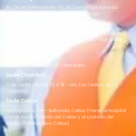
Av. 24 de Setiembre Mz. I Lt. 2A, Campo sol, a media
cuadra del Paradero Cabana, Carapongo.
Sede San Martín de Porres
Av. Francisco Bolognesi Nro. 101 Urb. Mesa Redonda SCT
02 (Esquina con Av. Gerardo Unger 7049) – San Martin
de Porres
Sede San Isidro
Javier Prado Este N°1530 – San Isidro
Sede Chorrillos
Calle Santa Inés Mz D3 Lt 16 – Urb. Los Cedros de
Chorrillos
Sede Callao
Los Topacios 1291 – Bellavista, Callao (Frente al Hospital
Daniel Alcides Carrión del Callao y al costado del
Estadio Polideportivo Callao)