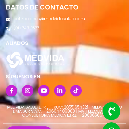
DATOS DE CONTACTO
cotizaciones@medvidasalud.com
(01) 748-1577
ALIADOS
SÍGUENOS EN:
MEDVIDA SALUD E.I.R.L. - RUC: 20551654321 | MEDVIDA SALUD
LIMA SUR S.A.C. - 20604409803 | MV TELEMEDICINA Y
CONSULTORIA MEDICA E.I.R.L. - 20606506113