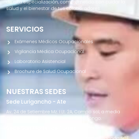
de alta especialización, comprometido con cuidar la
salud y el bienestar de tus colaboradores.
SERVICIOS
Exámenes Médicos Ocupacionales
Vigilancia Médica Ocupacional
Laboratorio Asistencial
Brochure de Salud Ocupacional
NUESTRAS SEDES
Sede Lurigancho - Ate
Av. 24 de Setiembre Mz. I Lt. 2A, Campo sol, a media
cuadra del Paradero Cabana, Carapongo.
Sede San Martín de Porres
Av. Francisco Bolognesi Nro. 101 Urb. Mesa Redonda SCT