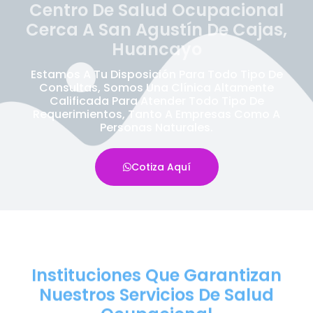
Centro De Salud Ocupacional
Cerca A San Agustín De Cajas,
Huancayo
Estamos A Tu Disposición Para Todo Tipo De
Consultas, Somos Una Clínica Altamente
Calificada Para Atender Todo Tipo De
Requerimientos, Tanto A Empresas Como A
Personas Naturales.
Cotiza Aquí
Instituciones Que Garantizan
Nuestros Servicios De Salud