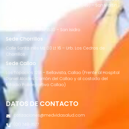
02 (Esquina con Av. Gerardo Unger 7049) – San Martin
de Porres
Sede San Isidro
Javier Prado Este N°1530 – San Isidro
Sede Chorrillos
Calle Santa Inés Mz D3 Lt 16 – Urb. Los Cedros de
Chorrillos
Sede Callao
Los Topacios 1291 – Bellavista, Callao (Frente al Hospital
Daniel Alcides Carrión del Callao y al costado del
Estadio Polideportivo Callao)
DATOS DE CONTACTO
cotizaciones@medvidasalud.com
(01) 748-1577