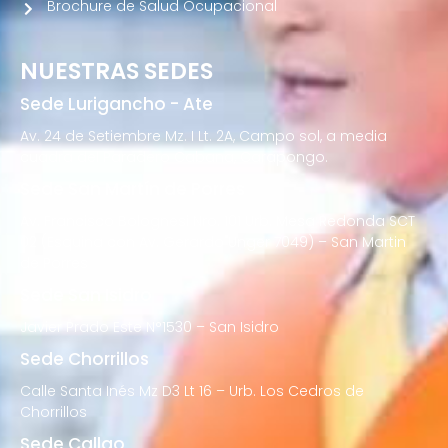
Brochure de Salud Ocupacional
NUESTRAS SEDES
Sede Lurigancho - Ate
Av. 24 de Setiembre Mz. I Lt. 2A, Campo sol, a media
cuadra del Paradero Cabana, Carapongo.
Sede San Martín de Porres
Av. Francisco Bolognesi Nro. 101 Urb. Mesa Redonda SCT
02 (Esquina con Av. Gerardo Unger 7049) – San Martin
de Porres
Sede San Isidro
Javier Prado Este N°1530 – San Isidro
Sede Chorrillos
Calle Santa Inés Mz D3 Lt 16 – Urb. Los Cedros de
Chorrillos
Sede Callao