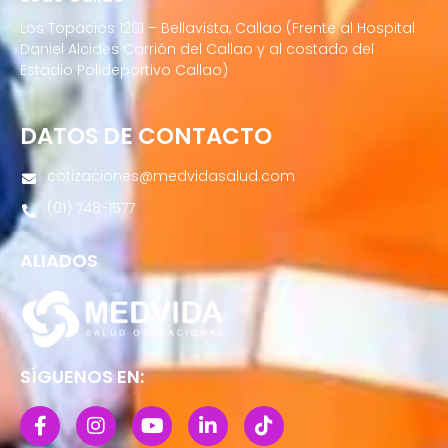
Los Topacios 1291 – Bellavista, Callao (Frente al Hospital
Daniel Alcides Carrión del Callao y al costado del
Estadio Polideportivo Callao)
DATOS DE CONTACTO
cotizaciones@medvidasalud.com
(01) 748-1577
ALIADOS
SÍGUENOS EN: