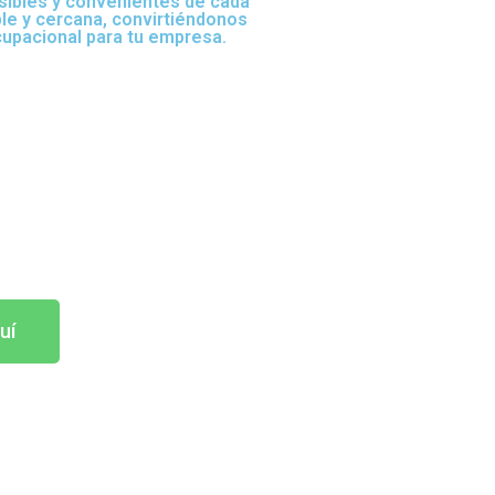
sibles y convenientes de cada
ble y cercana, convirtiéndonos
cupacional para tu empresa.
uí