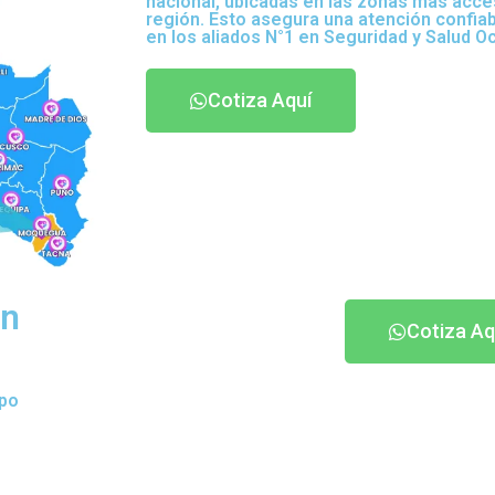
nacional, ubicadas en las zonas más acce
región. Esto asegura una atención confia
en los aliados N°1 en Seguridad y Salud O
Cotiza Aquí
an
Cotiza Aq
ipo