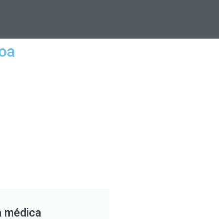
coa
a médica