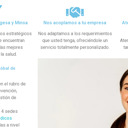
gesa y Minsa​
Nos acoplamos a tu empresa
At
dos estratégicos
Nos adaptamos a los requerimientos
se encuentran
que usted tenga, ofreciéndole un
Ate
 las mejores
servicio totalmente personalizado.
ta
la salud.
tóbal de
n el rubro de
evención,
estión de
s 4 sedes
dicos
as a nivel