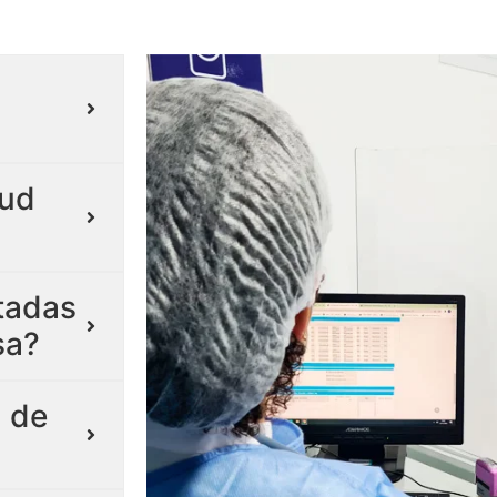
lud
itadas
sa?
 de