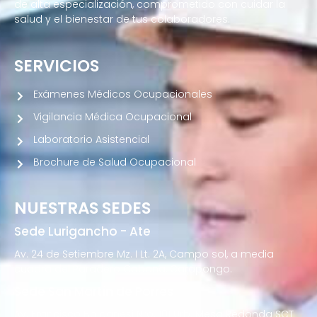
de alta especialización, comprometido con cuidar la
salud y el bienestar de tus colaboradores.
SERVICIOS
Exámenes Médicos Ocupacionales
Vigilancia Médica Ocupacional
Laboratorio Asistencial
Brochure de Salud Ocupacional
NUESTRAS SEDES
Sede Lurigancho - Ate
Av. 24 de Setiembre Mz. I Lt. 2A, Campo sol, a media
cuadra del Paradero Cabana, Carapongo.
Sede San Martín de Porres
Av. Francisco Bolognesi Nro. 101 Urb. Mesa Redonda SCT