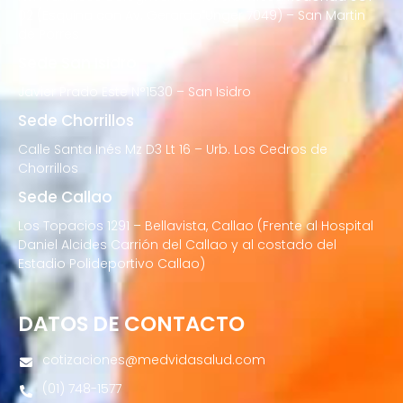
02 (Esquina con Av. Gerardo Unger 7049) – San Martin
de Porres
Sede San Isidro
Javier Prado Este N°1530 – San Isidro
Sede Chorrillos
Calle Santa Inés Mz D3 Lt 16 – Urb. Los Cedros de
Chorrillos
Sede Callao
Los Topacios 1291 – Bellavista, Callao (Frente al Hospital
Daniel Alcides Carrión del Callao y al costado del
Estadio Polideportivo Callao)
DATOS DE CONTACTO
cotizaciones@medvidasalud.com
(01) 748-1577