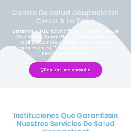
Centro De Salud Ocupacional
Cerca A La Perla
Estamos A Tu Disposición Para Todo Tipo De
Consultas, Somos Una Clínica Altamente
Calificada Para Atender Todo Tipo De
Requerimientos, Tanto A Empresas Como A
Personas Naturales.
Realizar una consulta
Instituciones Que Garantizan
Nuestros Servicios De Salud