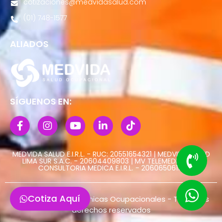
cotizaciones@medvidasalud.com
(01) 748-1577
ALIADOS
SÍGUENOS EN:
MEDVIDA SALUD E.I.R.L. - RUC: 20551654321 | MEDVIDA SALUD
LIMA SUR S.A.C. - 20604409803 | MV TELEMEDICINA Y
CONSULTORIA MEDICA E.I.R.L. - 20606506113
Cotiza Aquí
@ Copyright 2022 Clinicas Ocupacionales - Todos los
derechos reservados