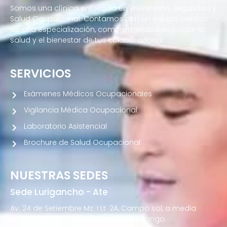
Somos una clínica enfocada en Prevención, Seguridad y
Salud Ocupacional. Contamos con un equipo médico
de alta especialización, comprometido con cuidar la
salud y el bienestar de tus colaboradores.
SERVICIOS
Exámenes Médicos Ocupacionales
Vigilancia Médica Ocupacional
Laboratorio Asistencial
Brochure de Salud Ocupacional
NUESTRAS SEDES
Sede Lurigancho - Ate
Av. 24 de Setiembre Mz. I Lt. 2A, Campo sol, a media
cuadra del Paradero Cabana, Carapongo.