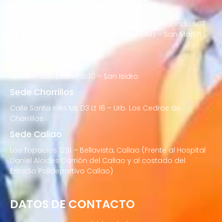
Sede San Martín de Porres
Av. Francisco Bolognesi Nro. 101 Urb. Mesa Redonda SCT
02 (Esquina con Av. Gerardo Unger 7049) – San Martin
de Porres
Sede San Isidro
Javier Prado Este N°1530 – San Isidro
Sede Chorrillos
Calle Santa Inés Mz D3 Lt 16 – Urb. Los Cedros de
Chorrillos
Sede Callao
Los Topacios 1291 – Bellavista, Callao (Frente al Hospital
Daniel Alcides Carrión del Callao y al costado del
Estadio Polideportivo Callao)
DATOS DE CONTACTO