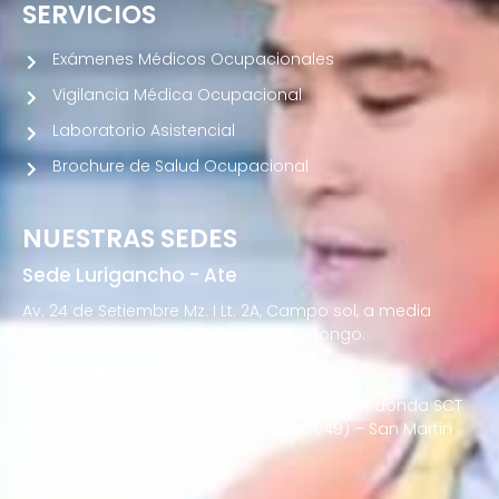
SERVICIOS
Exámenes Médicos Ocupacionales
Vigilancia Médica Ocupacional
Laboratorio Asistencial
Brochure de Salud Ocupacional
NUESTRAS SEDES
Sede Lurigancho - Ate
Av. 24 de Setiembre Mz. I Lt. 2A, Campo sol, a media
cuadra del Paradero Cabana, Carapongo.
Sede San Martín de Porres
Av. Francisco Bolognesi Nro. 101 Urb. Mesa Redonda SCT
02 (Esquina con Av. Gerardo Unger 7049) – San Martin
de Porres
Sede San Isidro