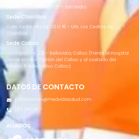
Javier Prado Este N°1530 – San Isidro
Sede Chorrillos
Calle Santa Inés Mz D3 Lt 16 – Urb. Los Cedros de
Chorrillos
Sede Callao
Los Topacios 1291 – Bellavista, Callao (Frente al Hospital
Daniel Alcides Carrión del Callao y al costado del
Estadio Polideportivo Callao)
DATOS DE CONTACTO
cotizaciones@medvidasalud.com
(01) 748-1577
ALIADOS