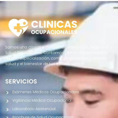
Somos una clínica enfocada en Prevención, Seguridad y
Salud Ocupacional. Contamos con un equipo médico
de alta especialización, comprometido con cuidar la
salud y el bienestar de tus colaboradores.
SERVICIOS
Exámenes Médicos Ocupacionales
Vigilancia Médica Ocupacional
Laboratorio Asistencial
Brochure de Salud Ocupacional