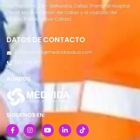
Los Topacios 1291 – Bellavista, Callao (Frente al Hospital
Daniel Alcides Carrión del Callao y al costado del
Estadio Polideportivo Callao)
DATOS DE CONTACTO
cotizaciones@medvidasalud.com
(01) 748-1577
ALIADOS
SÍGUENOS EN: