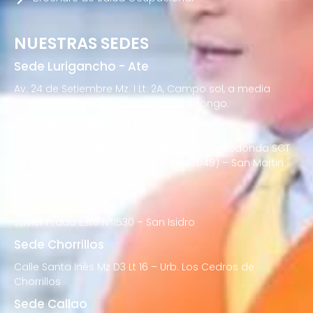
NUESTRAS SEDES
Sede Lurigancho - Ate
Av. 24 de Setiembre Mz. I Lt. 2A, Campo sol, a media
cuadra del Paradero Cabana, Carapongo.
Sede San Martín de Porres
Av. Francisco Bolognesi Nro. 101 Urb. Mesa Redonda SCT
02 (Esquina con Av. Gerardo Unger 7049) – San Martin
de Porres
Sede San Isidro
Javier Prado Este N°1530 – San Isidro
Sede Chorrillos
Calle Santa Inés Mz D3 Lt 16 – Urb. Los Cedros de
Chorrillos
Sede Callao