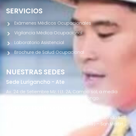
SERVICIOS
Exámenes Médicos Ocupacionales
Vigilancia Médica Ocupacional
Laboratorio Asistencial
Brochure de Salud Ocupacional
NUESTRAS SEDES
Sede Lurigancho - Ate
Av. 24 de Setiembre Mz. I Lt. 2A, Campo sol, a media
cuadra del Paradero Cabana, Carapongo.
Sede San Martín de Porres
Av. Francisco Bolognesi Nro. 101 Urb. Mesa Redonda SCT
02 (Esquina con Av. Gerardo Unger 7049) – San Martin
de Porres