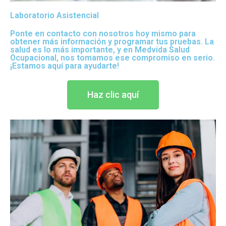
Laboratorio Asistencial
Ponte en contacto con nosotros hoy mismo para
obtener más información y programar tus pruebas. La
salud es lo más importante, y en Medvida Salud
Ocupacional, nos tomamos ese compromiso en serio.
¡Estamos aquí para ayudarte!
Haz clic aquí