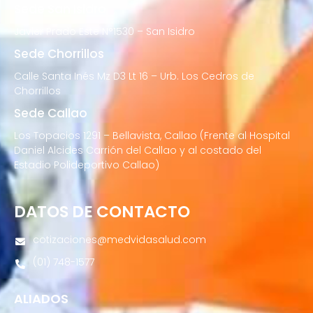
Sede San Isidro
Javier Prado Este N°1530 – San Isidro
Sede Chorrillos
Calle Santa Inés Mz D3 Lt 16 – Urb. Los Cedros de
Chorrillos
Sede Callao
Los Topacios 1291 – Bellavista, Callao (Frente al Hospital
Daniel Alcides Carrión del Callao y al costado del
Estadio Polideportivo Callao)
DATOS DE CONTACTO
cotizaciones@medvidasalud.com
(01) 748-1577
ALIADOS