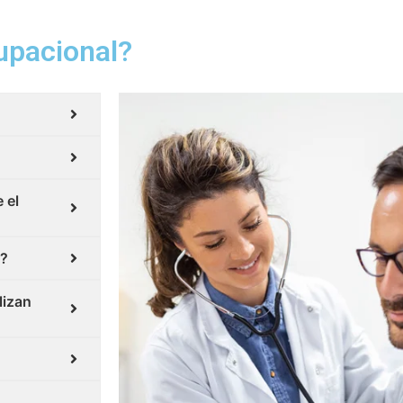
upacional?
 el
l?
lizan