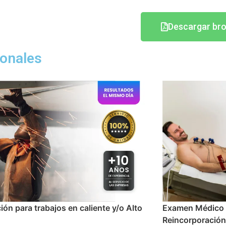
Descargar br
onales
 Médico Ocupacional de
Examen Médico 
poración Laboral
puesto en el tra