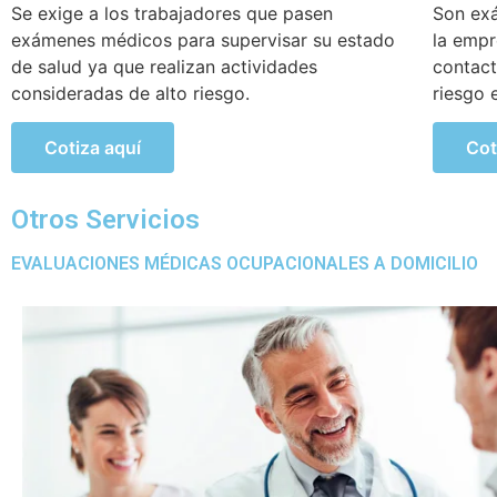
Son exámenes realizados para trabajadores de
Este ex
la empresa que están expuestos a constante
incorpo
contacto a altos niveles de temperatura y/o
sufrido
riesgo en la empresa.
trabajo.
Cotiza aquí
Cot
Otros Servicios
EVALUACIONES MÉDICAS OCUPACIONALES A DOMICILIO