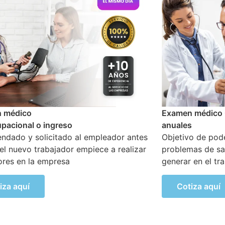
 médico Ocupacional Periódicos o
Examen médico o
s
altura mayor a 1
o de poder detectar si existen
Mayor A 1.8 Mts.
as de salud que se hayan podido
que los trabajad
 en el transcurso de sus actividades
actividades de 
supervisión en s
iza aquí
Cotiza aquí