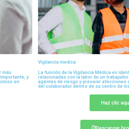
Vigilancia medica
r más
La función de la Vigilancia Médica es ident
 importante, y
relacionadas con la labor de un trabajado
omiso en
agentes de riesgo y prevenir afecciones 
del colaborador dentro de su centro de tr
Haz clic aqu
Descargar br