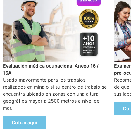
Examen médico
Examen
pre-ocupacional o ingreso
anuale
Recomendado y solicitado al empleador antes
Objetiv
de que el nuevo trabajador empiece a realizar
problem
sus labores en la empresa
generar
Cotiza aquí
Cot