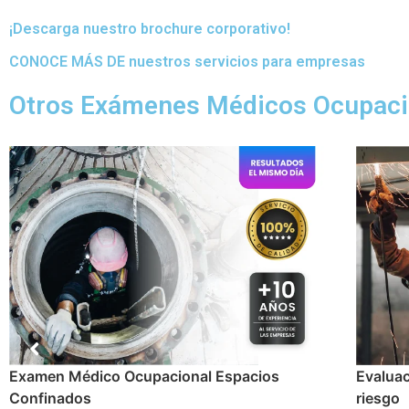
¡Descarga nuestro brochure corporativo!
CONOCE MÁS DE nuestros servicios para empresas
Otros Exámenes Médicos Ocupaci
Evaluación para trabajos en caliente y/o Alto
Examen
riesgo
Reincor