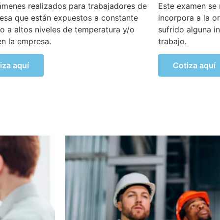
amen se realiza al colaborador que se
Se lleva a cabo 
ra a la organización luego de haber
empresa realiza
 alguna incapacidad temporal propia del
áreas a cargo, 
actividades de m
iza aquí
Cotiza aquí