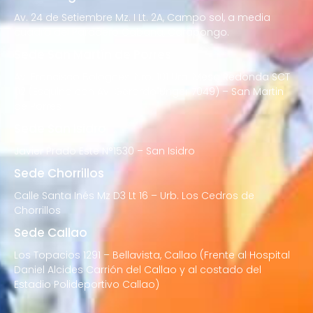
Av. 24 de Setiembre Mz. I Lt. 2A, Campo sol, a media
cuadra del Paradero Cabana, Carapongo.
Sede San Martín de Porres
Av. Francisco Bolognesi Nro. 101 Urb. Mesa Redonda SCT
02 (Esquina con Av. Gerardo Unger 7049) – San Martin
de Porres
Sede San Isidro
Javier Prado Este N°1530 – San Isidro
Sede Chorrillos
Calle Santa Inés Mz D3 Lt 16 – Urb. Los Cedros de
Chorrillos
Sede Callao
Los Topacios 1291 – Bellavista, Callao (Frente al Hospital
Daniel Alcides Carrión del Callao y al costado del
Estadio Polideportivo Callao)