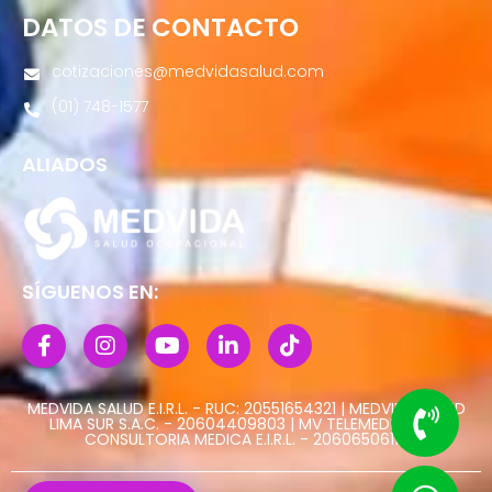
DATOS DE CONTACTO
cotizaciones@medvidasalud.com
(01) 748-1577
ALIADOS
SÍGUENOS EN:
MEDVIDA SALUD E.I.R.L. - RUC: 20551654321 | MEDVIDA SALUD
LIMA SUR S.A.C. - 20604409803 | MV TELEMEDICINA Y
CONSULTORIA MEDICA E.I.R.L. - 20606506113