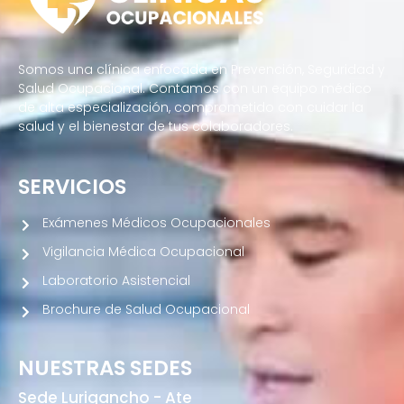
Somos una clínica enfocada en Prevención, Seguridad y
Salud Ocupacional. Contamos con un equipo médico
de alta especialización, comprometido con cuidar la
salud y el bienestar de tus colaboradores.
SERVICIOS
Exámenes Médicos Ocupacionales
Vigilancia Médica Ocupacional
Laboratorio Asistencial
Brochure de Salud Ocupacional
NUESTRAS SEDES
Sede Lurigancho - Ate