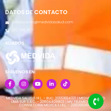
DATOS DE CONTACTO
cotizaciones@medvidasalud.com
(01) 748-1577
ALIADOS
SÍGUENOS EN:
MEDVIDA SALUD E.I.R.L. - RUC: 20551654321 | MEDVIDA SALUD
LIMA SUR S.A.C. - 20604409803 | MV TELEMEDICINA Y
CONSULTORIA MEDICA E.I.R.L. - 20606506113