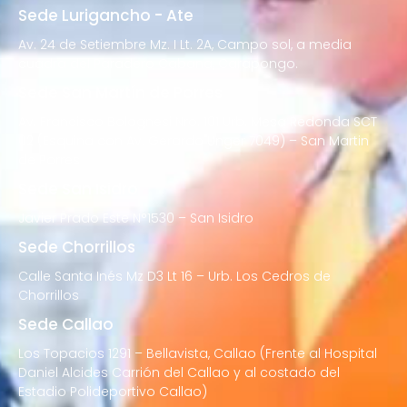
Sede Lurigancho - Ate
Av. 24 de Setiembre Mz. I Lt. 2A, Campo sol, a media
cuadra del Paradero Cabana, Carapongo.
Sede San Martín de Porres
Av. Francisco Bolognesi Nro. 101 Urb. Mesa Redonda SCT
02 (Esquina con Av. Gerardo Unger 7049) – San Martin
de Porres
Sede San Isidro
Javier Prado Este N°1530 – San Isidro
Sede Chorrillos
Calle Santa Inés Mz D3 Lt 16 – Urb. Los Cedros de
Chorrillos
Sede Callao
Los Topacios 1291 – Bellavista, Callao (Frente al Hospital
Daniel Alcides Carrión del Callao y al costado del
Estadio Polideportivo Callao)