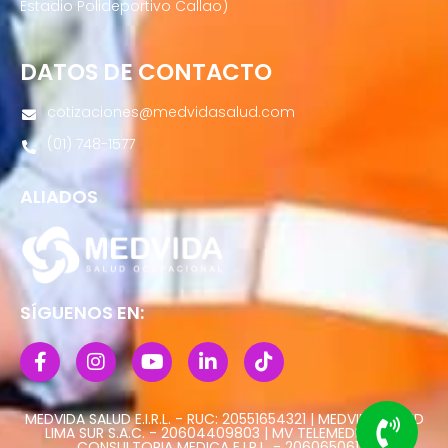
Estadio Polideportivo Callao)
DATOS DE CONTACTO
cotizaciones@medvidasalud.com
(01) 748-1577
ALIADOS
SÍGUENOS EN:
MEDVIDA SALUD E.I.R.L. - RUC: 20551654321 | MEDVIDA SALUD
LIMA SUR S.A.C. - 20604409803 | MV TELEMEDICINA Y
CONSULTORIA MEDICA E.I.R.L. - 20606506113