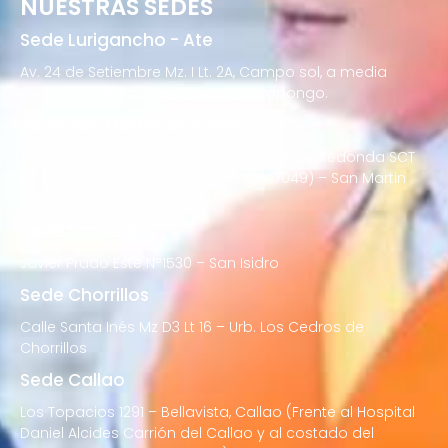
NUESTRAS SEDES
Sede Lurigancho - Ate
Av. 24 de Setiembre Mz. I Lt. 2A, Campo sol, a media
cuadra del Paradero Cabana, Carapongo.
Sede San Martín de Porres
Av. Francisco Bolognesi Nro. 101 Urb. Mesa Redonda SCT
02 (Esquina con Av. Gerardo Unger 7049) – San Martin
de Porres
Sede San Isidro
Javier Prado Este N°1530 – San Isidro
Sede Chorrillos
Calle Santa Inés Mz D3 Lt 16 – Urb. Los Cedros de
Chorrillos
Sede Callao
Los Topacios 1291 – Bellavista, Callao (Frente al Hospital
Daniel Alcides Carrión del Callao y al costado del